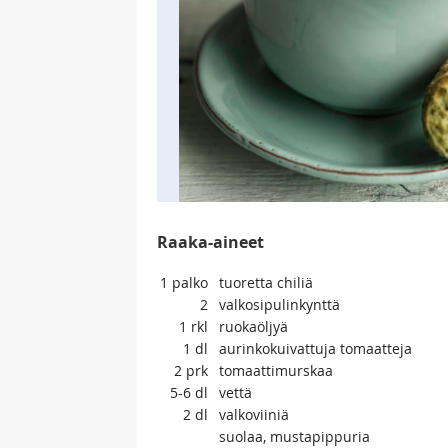
Raaka-aineet
1
palko
tuoretta chiliä
2
valkosipulinkynttä
1
rkl
ruokaöljyä
1
dl
aurinkokuivattuja tomaatteja
2
prk
tomaattimurskaa
5-6
dl
vettä
2
dl
valkoviiniä
suolaa, mustapippuria