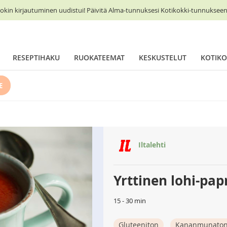
okin kirjautuminen uudistui! Päivitä Alma-tunnuksesi Kotikokki-tunnukseen 
RESEPTIHAKU
RUOKATEEMAT
KESKUSTELUT
KOTIKO
E
Iltalehti
Yrttinen lohi-pap
15 - 30 min
Gluteeniton
Kananmunato