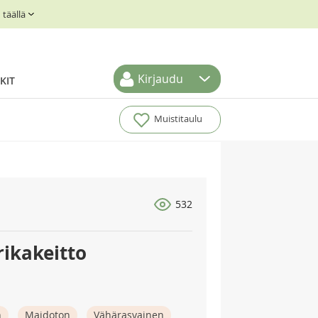
täällä
Kirjaudu
KIT
Muistitaulu
532
rikakeitto
n
Maidoton
Vähärasvainen