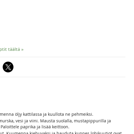
it täältä »
umenna öljy kattilassa ja kuullota ne pehmeiksi.
urska, vesi ja viini. Mausta suolalla, mustapippurilla ja
Paloittele paprika ja lisää keittoon.
avut. Kuumenna kiehuvaksi ja hauduta kunnes lohikuutiot ovat