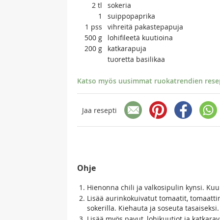
2
tl
sokeria
1
suippopaprika
1
pss
vihreitä pakastepapuja
500
g
lohifileetä kuutioina
200
g
katkarapuja
tuoretta basilikaa
Katso myös uusimmat ruokatrendien resept
Jaa resepti
Ohje
Hienonna chili ja valkosipulin kynsi. Ku
Lisää aurinkokuivatut tomaatit, tomaattim
sokerilla. Kiehauta ja soseuta tasaiseksi. 
Lisää myös pavut, lohikuutiot ja katkar