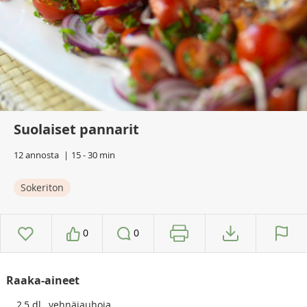
Suolaiset pannarit
12 annosta
15 - 30 min
Sokeriton
0
0
Raaka-aineet
2,5
dl
vehnäjauhoja