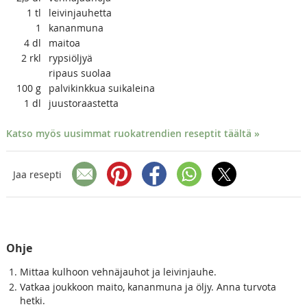
1
tl
leivinjauhetta
1
kananmuna
4
dl
maitoa
2
rkl
rypsiöljyä
ripaus suolaa
100
g
palvikinkkua suikaleina
1
dl
juustoraastetta
Katso myös uusimmat ruokatrendien reseptit täältä »
Jaa resepti
Ohje
Mittaa kulhoon vehnäjauhot ja leivinjauhe.
Vatkaa joukkoon maito, kananmuna ja öljy. Anna turvota
hetki.