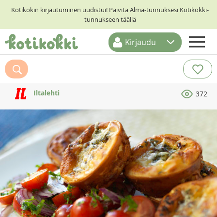
Kotikokin kirjautuminen uudistui! Päivitä Alma-tunnuksesi Kotikokki-
tunnukseen täällä
Kirjaudu
ETUSIVU
RESEPTIHAKU
Iltalehti
372
RUOKATEEMAT
KESKUSTELUT
KOTIKOKIT