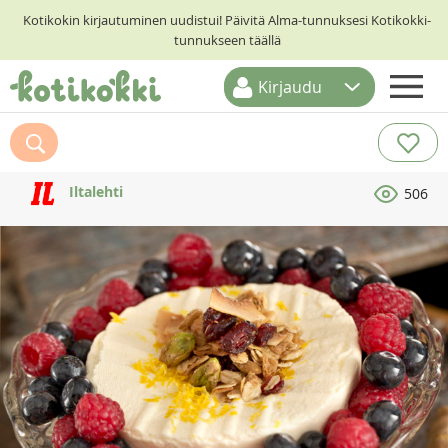
Kotikokin kirjautuminen uudistui! Päivitä Alma-tunnuksesi Kotikokki-
tunnukseen täällä
Kirjaudu
ETUSIVU
RESEPTIHAKU
Iltalehti
506
RUOKATEEMAT
KESKUSTELUT
KOTIKOKIT