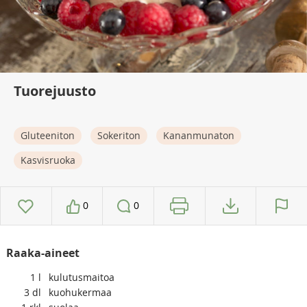
Tuorejuusto
Gluteeniton
Sokeriton
Kananmunaton
Kasvisruoka
0
0
Raaka-aineet
1
l
kulutusmaitoa
3
dl
kuohukermaa