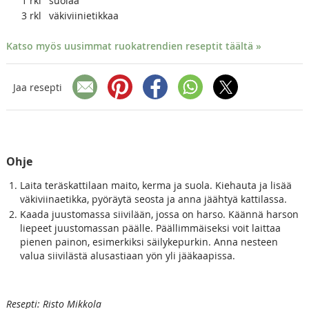
1
rkl
suolaa
3
rkl
väkiviinietikkaa
Katso myös uusimmat ruokatrendien reseptit täältä »
Jaa resepti
Ohje
Laita teräskattilaan maito, kerma ja suola. Kiehauta ja lisää
väkiviinaetikka, pyöräytä seosta ja anna jäähtyä kattilassa.
Kaada juustomassa siivilään, jossa on harso. Käännä harson
liepeet juustomassan päälle. Päällimmäiseksi voit laittaa
pienen painon, esimerkiksi säilykepurkin. Anna nesteen
valua siivilästä alusastiaan yön yli jääkaapissa.
Resepti: Risto Mikkola