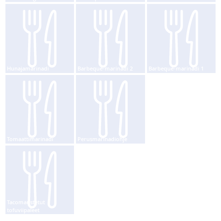
Hunajamarinadi
Barbeque-marinadi 2
Barbeque-marinadi 1
Tomaattimarinadi
Perusmarinadiohje
Paneroitu tofu
Tacomaustetut
tofuviipaleet
Barbeque-seitan