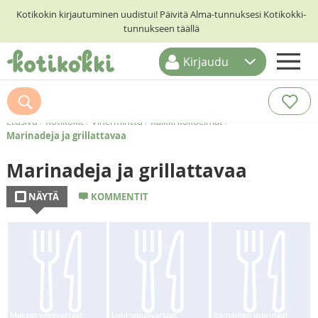
Kotikokin kirjautuminen uudistui! Päivitä Alma-tunnuksesi Kotikokki-
tunnukseen täällä
Kirjaudu
ETUSIVU
RESEPTIHAKU
Etusivu
/
Kotikokit
/
Viherminttu
/
Kaikki kokoelmat
/
Marinadeja ja grillattavaa
RUOKATEEMAT
Marinadeja ja grillattavaa
KESKUSTELUT
NÄYTÄ
KOMMENTIT
KOTIKOKIT
Makeat vegevartaat
Lohi-sipulivartaat
Itämainen marinadi