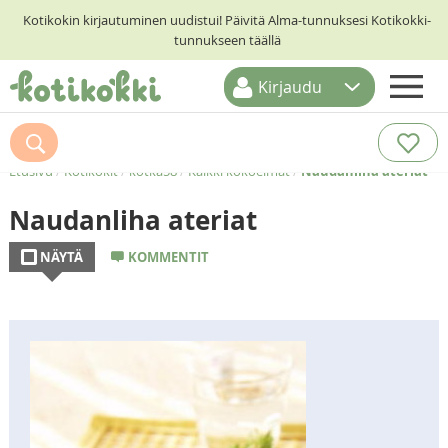
Kotikokin kirjautuminen uudistui! Päivitä Alma-tunnuksesi Kotikokki-
tunnukseen täällä
Kirjaudu
ETUSIVU
RESEPTIHAKU
Etusivu
/
Kotikokit
/
kotka58
/
Kaikki kokoelmat
/
Naudanliha ateriat
RUOKATEEMAT
Naudanliha ateriat
KESKUSTELUT
NÄYTÄ
KOMMENTIT
KOTIKOKIT