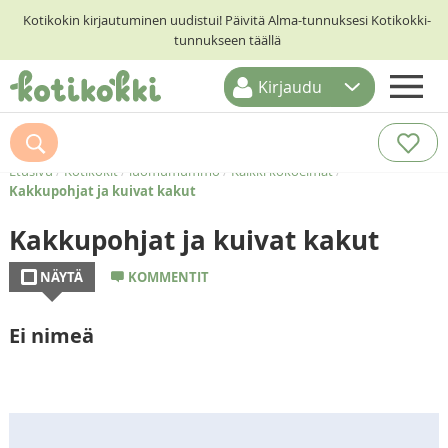
Kotikokin kirjautuminen uudistui! Päivitä Alma-tunnuksesi Kotikokki-
tunnukseen täällä
Kirjaudu
ETUSIVU
RESEPTIHAKU
Etusivu
/
Kotikokit
/
luomumummo
/
Kaikki kokoelmat
/
Kakkupohjat ja kuivat kakut
RUOKATEEMAT
Kakkupohjat ja kuivat kakut
KESKUSTELUT
NÄYTÄ
KOMMENTIT
KOTIKOKIT
Ei nimeä