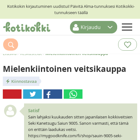
Kotikokin kirjautuminen uudistui! Päivitä Alma-tunnuksesi Kotikokki-
tunnukseen täällä
Kirjaudu
ETUSIVU
RESEPTIHAKU
Etusivu
/
Keskustelut
/
Mielenkiintoinen veitsikauppa
RUOKATEEMAT
Mielenkiintoinen veitsikauppa
KESKUSTELUT
Kiinnostavaa
KOTIKOKIT
Satisf
Sain lahjaksi kuukauden sitten japanilaisen kokkiveitsien
Seki Kanetsugu Saiun 9005. Sanon varmasti, että tämä
on erittäin laadukas veitsi.
https://mygoodknife.com/fi/shop/sauin-9005-seki-