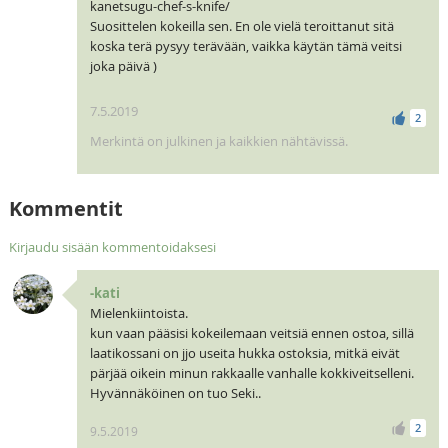
kanetsugu-chef-s-knife/
Suosittelen kokeilla sen. En ole vielä teroittanut sitä
koska terä pysyy terävään, vaikka käytän tämä veitsi
joka päivä )
7.5.2019
2
Merkintä on julkinen ja kaikkien nähtävissä.
Kommentit
Kirjaudu sisään kommentoidaksesi
-kati
Mielenkiintoista.
kun vaan pääsisi kokeilemaan veitsiä ennen ostoa, sillä
laatikossani on jjo useita hukka ostoksia, mitkä eivät
pärjää oikein minun rakkaalle vanhalle kokkiveitselleni.
Hyvännäköinen on tuo Seki..
2
9.5.2019