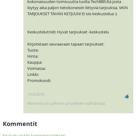
kokonaisuuden toimivuutta tuolta TechBBS:ltä josta
löytyy aika paljon tietokoneisiin liittyviä tarjouksia. VAIN
TARJOUKSET TÄHÄN KETJUUN! Ei siis keskustelua :)
Keskustelutriidi: Hyvät tarjoukset -keskustelu
Kirjoitetaan seuraavaan tapaan tarjoukset:
Tuote:
Hinta:
Kauppa:
Voimassa:
Linkki:
Promokoodi:
14.6.2018
Merkintä on julkinen ja kaikkien nähtävissä.
Kommentit
Kirjaudu sisään kommentoidaksesi