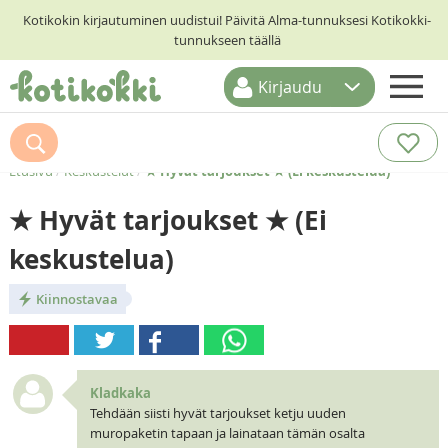
Kotikokin kirjautuminen uudistui! Päivitä Alma-tunnuksesi Kotikokki-
tunnukseen täällä
Kirjaudu
ETUSIVU
RESEPTIHAKU
Etusivu
/
Keskustelut
/
★ Hyvät tarjoukset ★ (Ei keskustelua)
RUOKATEEMAT
★ Hyvät tarjoukset ★ (Ei
KESKUSTELUT
keskustelua)
KOTIKOKIT
Kiinnostavaa
Kladkaka
Tehdään siisti hyvät tarjoukset ketju uuden
muropaketin tapaan ja lainataan tämän osalta