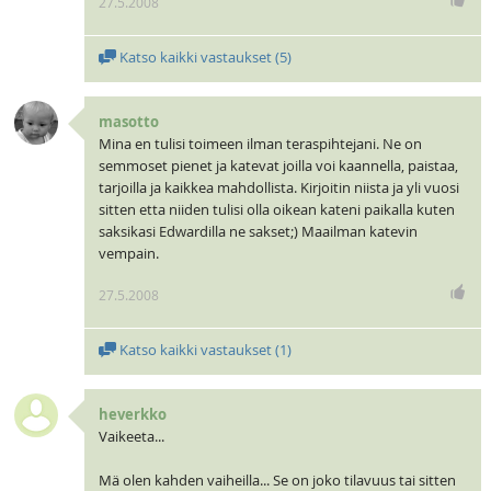
27.5.2008
Katso kaikki vastaukset (
5
)
masotto
Mina en tulisi toimeen ilman teraspihtejani. Ne on
semmoset pienet ja katevat joilla voi kaannella, paistaa,
tarjoilla ja kaikkea mahdollista. Kirjoitin niista ja yli vuosi
sitten etta niiden tulisi olla oikean kateni paikalla kuten
saksikasi Edwardilla ne sakset;) Maailman katevin
vempain.
27.5.2008
Katso kaikki vastaukset (
1
)
heverkko
Vaikeeta...
Mä olen kahden vaiheilla... Se on joko tilavuus tai sitten