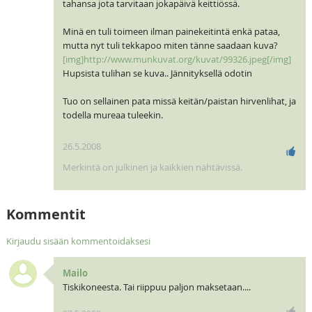
tahansa jota tarvitaan jokapäivä keittiössä.
Minä en tuli toimeen ilman painekeitintä enkä pataa,
mutta nyt tuli tekkapoo miten tänne saadaan kuva?
[img]http://www.munkuvat.org/kuvat/99326.jpeg[/img]
Hupsista tulihan se kuva.. Jännityksellä odotin
Tuo on sellainen pata missä keitän/paistan hirvenlihat, ja
todella mureaa tuleekin.
26.5.2008
Merkintä on julkinen ja kaikkien nähtävissä.
Kommentit
Kirjaudu sisään kommentoidaksesi
Mailo
Tiskikoneesta. Tai riippuu paljon maksetaan....