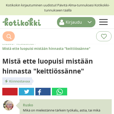
Kotikokin kirjautuminen uudistui! Päivitä Alma-tunnuksesi Kotikokki-
tunnukseen täällä
Kirjaudu
ETUSIVU
RESEPTIHAKU
Etusivu
/
Keskustelut
/
Mistä ette luopuisi mistään hinnasta "keittiössänne"
RUOKATEEMAT
Mistä ette luopuisi mistään
KESKUSTELUT
hinnasta "keittiössänne"
KOTIKOKIT
Kiinnostavaa
Rusko
Mikä on mielestänne tärkein työkalu, astia, tai mikä