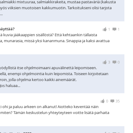
o salmiakki mixtuuraa, salmiakkirakeita, mustaa pastaväriä (kakusta
 myös viiksien muotoisen kakkumuotin. Tarkoitukseni olisi tarjota
..
näyttää?
1
1
ä kuvia jääkaappien sisällöstä? Että kehtaankin tällaista
aa, munarasia, missä yksi kananmuna. Sinappia ja kaksi avattua
3
0
 hyödyllistä itse ohjelmoimaani apuvälinettä leipomiseen.
tkellä, enempi ohjelmointia kuin leipomista. Toiseen kirjoitetaan
roin, jolla ohjelma kertoo kaikki ainemäärät.
os haluaa...
0
35
ti ohi ja paluu arkeen on alkanut! Aiotteko keventää näin
n miten? Tämän keskustelun yhteyteyteen voitte lisätä parhaita