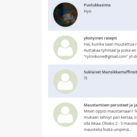
Puolukkasima
Hyö
yksityinen resepti
Hei, kuinka saan muutettua res
Auttakaa tyhmää! Ja joska en
"rytmikone@gmail.com" yt-
Suklaiset Mansikkamuffinsi
Tt
Maustamisen perusteet ja j
Miten oppisi maustamaan? Te
mukaan tehnyt pari kertaa, ol
olla liikaa. Olisiko 2 - 5 maus
mausteita lisätä umpimä...