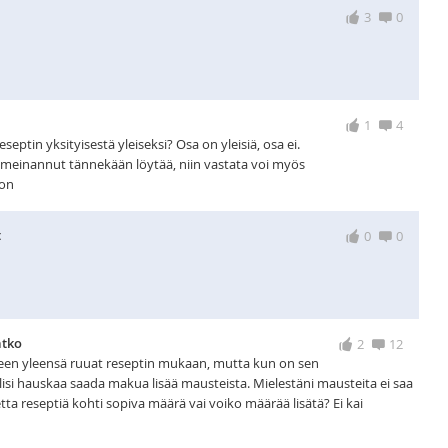
3
0
1
4
eptin yksityisestä yleiseksi? Osa on yleisiä, osa ei.
 meinannut tännekään löytää, niin vastata voi myös
don
t
0
0
atko
2
12
en yleensä ruuat reseptin mukaan, mutta kun on sen
isi hauskaa saada makua lisää mausteista. Mielestäni mausteita ei saa
tetta reseptiä kohti sopiva määrä vai voiko määrää lisätä? Ei kai