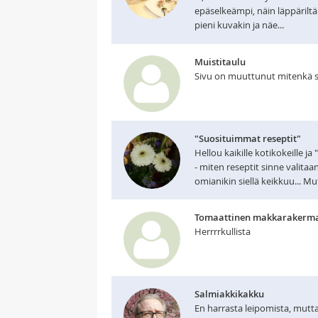
epäselkeämpi, näin läppärilt
pieni kuvakin ja näe...
Muistitaulu
Sivu on muuttunut mitenkä sa
"Suosituimmat reseptit"
Hellou kaikille kotikokeille ja
- miten reseptit sinne valitaan
omianikin siellä keikkuu... Mut
Tomaattinen makkarakermak
Herrrrkullista
Salmiakkikakku
En harrasta leipomista, mutta