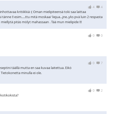
4
4
inhottavaa kritiikkiä :( Oman mielipiteensä toki saa laittaa
tänne !! esim.....ttu mitä moskaa/ liejua...jne..yks pvä luin 2 respasta
i miellytä pitäs mölyt mahassaan . Tää mun mielipide !!!
0
0
0
7
septini täällä mutta en saa kuvaa laitettua. Eikö
 Tietokonetta minulla ei ole.
0
2
 kotikokista?