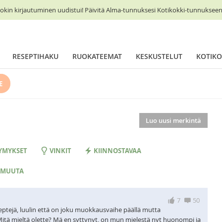
okin kirjautuminen uudistui! Päivitä Alma-tunnuksesi Kotikokki-tunnukseen 
RESEPTIHAKU
RUOKATEEMAT
KESKUSTELUT
KOTIKO
E
Luo uusi merkintä
YMYKSET
VINKIT
KIINNOSTAVAA
 MUUTA
7
50
ptejä, luulin että on joku muokkausvaihe päällä mutta
. Mitä mieltä olette? Mä en syttynyt, on mun mielestä nyt huonompi ja