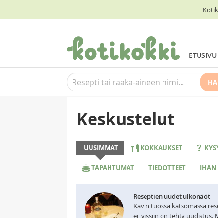
Kotik
ETUSIVU
HA
Keskustelut
UUSIMMAT
KOKKAUKSET
KYS
TAPAHTUMAT
TIEDOTTEET
IHAN
Reseptien uudet ulkonäöt
Kävin tuossa katsomassa rese
ei, vissiin on tehty uudistus