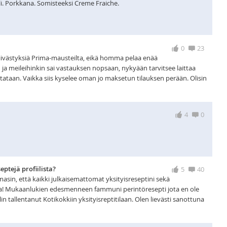
i. Porkkana. Somisteeksi Creme Fraiche.
0
23
 viivästyksiä Prima-mausteilta, eikä homma pelaa enää
 ja meileihinkin sai vastauksen nopsaan, nykyään tarvitsee laittaa
tataan. Vaikka siis kyselee oman jo maksetun tilauksen perään. Olisin
4
0
ptejä profiilista?
5
40
masin, että kaikki julkaisemattomat yksityisreseptini sekä
sa! Mukaanlukien edesmenneen fammuni perintöresepti jota en ole
lin tallentanut Kotikokkiin yksityisreptitilaan. Olen lievästi sanottuna