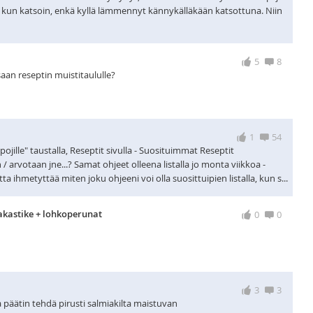
ä kun katsoin, enkä kyllä lämmennyt kännykälläkään katsottuna. Niin
5
8
an reseptin muistitaululle?
1
54
 "pojille" taustalla, Reseptit sivulla - Suosituimmat Reseptit
 / arvotaan jne...? Samat ohjeet olleena listalla jo monta viikkoa -
ta ihmetyttää miten joku ohjeeni voi olla suosittuipien listalla, kun s...
astike + lohkoperunat
0
0
3
3
 päätin tehdä pirusti salmiakilta maistuvan