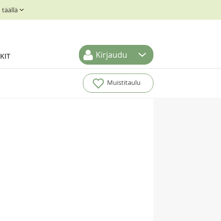
täällä
Kirjaudu
KIT
Muistitaulu