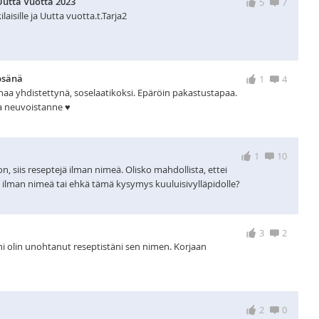
Uutta Vuotta 2023
5
7
laisille ja Uutta vuotta.t.Tarja2
psänä
1
4
naa yhdistettynä, soselaatikoksi. Epäröin pakastustapaa.
a neuvoistanne ♥
1
10
on, siis reseptejä ilman nimeä. Olisko mahdollista, ettei
 ilman nimeä tai ehkä tämä kysymys kuuluisivylläpidolle?
3
2
ani olin unohtanut reseptistäni sen nimen. Korjaan
2
0