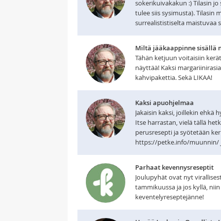
sokerikuivakakun :) Tilasin j
tulee siis sysimusta). Tilasin
surrealististiselta maistuvaa s.
Miltä jääkaappinne sisällä 
Tähän ketjuun voitaisiin kerät
näyttää! Kaksi margariinirasi
kahvipakettia. Sekä LIKAA!
Kaksi apuohjelmaa
Jakaisin kaksi, joillekin ehkä
Itse harrastan, vielä tällä he
perusresepti ja syötetään ker
https://petke.info/muunnin/ J
Parhaat kevennysreseptit
Joulupyhät ovat nyt virallises
tammikuussa ja jos kyllä, nii
keventelyreseptejänne!