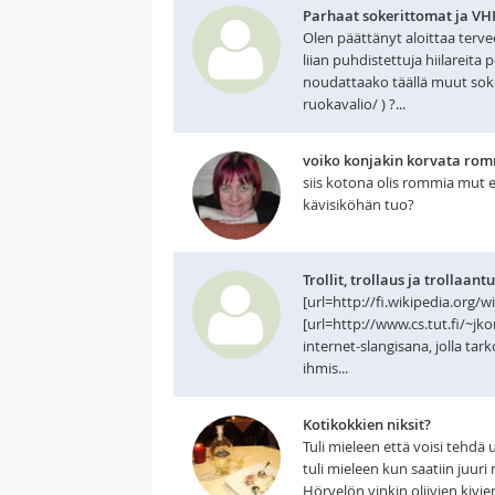
Parhaat sokerittomat ja VHH
Olen päättänyt aloittaa terve
liian puhdistettuja hiilareita 
noudattaako täällä muut soker
ruokavalio/ ) ?...
voiko konjakin korvata rom
siis kotona olis rommia mut e
kävisiköhän tuo?
Trollit, trollaus ja trollaant
[url=http://fi.wikipedia.org/wi
[url=http://www.cs.tut.fi/~jkor
internet-slangisana, jolla tark
ihmis...
Kotikokkien niksit?
Tuli mieleen että voisi tehdä
tuli mieleen kun saatiin juuri
Hörvelön vinkin oliivien kivi