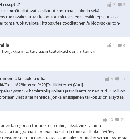
 reseptit?
2
6
ellisemmät elintavat ja alkanut karsimaan sokeria sekä
pois ruokavaliosta. Mitkä on kotikokkilaisten suosikkirepsetit ja ja
itonta ruokavaliota ( https://feelgoodkitchen.fi/blogi/sokeriton-
milla
1
3
i konjakkia mitä tarvitsisin taatelikakkuun, miten on
uminen - älä ruoki trollia
5
10
ki/Trolli_%28internet%29]Trolli (internet)[/url]
pela/nyysit/3.4.html#trolli]Trollaus ja trollaantuminen[/url] "Trolli on
oitetaan viestiä tai henkilöä, jonka ensisijainen tarkoitus on ärsyttää
10
21
 uuden kategorian tuonne teemoihin, niksit/vinkit. Tämä
 naijalta tuo granaattiomenan aukaisu ja tuossa oli joku löytänyt
en poistamiseen. Tiedän että täällä on paljon muitakin saman tyyppisiä