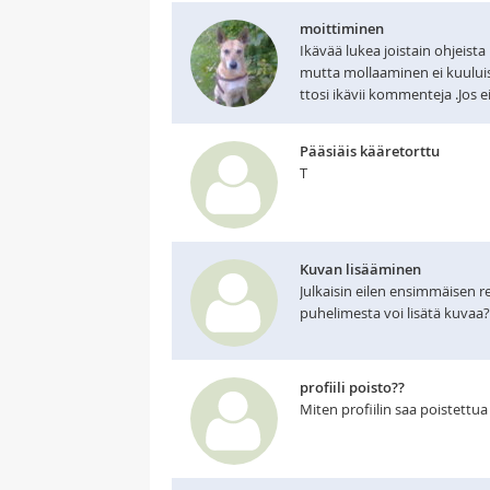
moittiminen
Ikävää lukea joistain ohjeista 
mutta mollaaminen ei kuuluisi 
ttosi ikävii kommenteja .Jos e
Pääsiäis kääretorttu
T
Kuvan lisääminen
Julkaisin eilen ensimmäisen re
puhelimesta voi lisätä kuvaa?
profiili poisto??
Miten profiilin saa poistettua