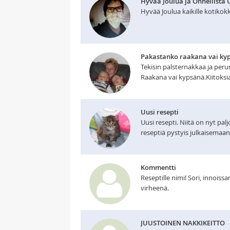
Hyvää Joulua ja Onnellista 
Hyvää Joulua kaikille kotikokki
Pakastanko raakana vai ky
Tekisin palsternakkaa ja peru
Raakana vai kypsänä.Kiitoksi
Uusi resepti
Uusi resepti. Niitä on nyt palj
reseptiä pystyis julkaisemaan
Kommentti
Reseptille nimi! Sori, innoiss
virheenä.
JUUSTOINEN NAKKIKEITTO