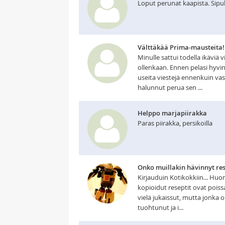
Loput perunat kaapista. Sipul
Välttäkää Prima-mausteita!
Minulle sattui todella ikäviä
ollenkaan. Ennen pelasi hyvin
useita viestejä ennenkuin vas
halunnut perua sen ...
Helppo marjapiirakka
Paras piirakka, persikoilla
Onko muillakin hävinnyt rese
Kirjauduin Kotikokkiin... Huo
kopioidut reseptit ovat pois
vielä jukaissut, mutta jonka o
tuohtunut ja i...