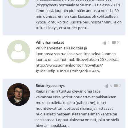
(=kypsyneet) normaalissa 50 min - 1 t ajassa 200 °C
lämmössä. Jouduin pitämään annosta noin 1 t 30
min uunissa, ennen kuin kiusaus oli kohtuullisen
kypsä. Johtuiko tuo uusista perunoista? Minulle on
tullut käsitys, että uudet peru...
Villivihannekset
1
21
Villivihannesten aika koittaa ja
luonnosta saa ruokaa aivan ilmaiseksi. Suomen
luonto on laatinut mobiilisovelluksen 20 kasvista.
http://www.suomenluonto.fi/sovellus/?
gclid=CIeflpHHncUCFYXhcgodOG4Aiw
Riisin kypsennys
6
7
Kaikilla meillä tuntuu olevan oma tapa
valmistaa riisiä, jotkut noudattavat pakkauksen
mukana tulleita ohjeita (paha erhe), toiset
huuhtelevat tai liuottavat riisinsä ja mittaavat
huolellisesti nesteen. Keitämme ilman kantta tai
sen kanssa. Lopputuloksena on riisi, joka on vielä
hieman napakkaa, ...