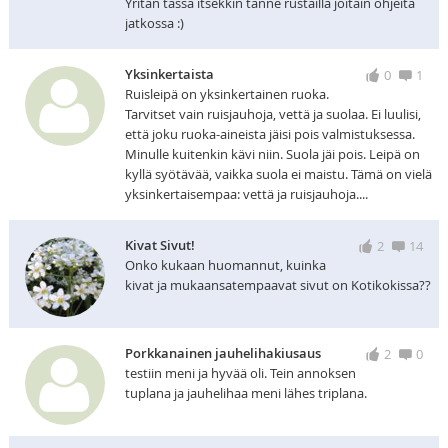
Yritän tässä itsekkin tänne rustailla joitain ohjeita
jatkossa :)
Yksinkertaista
0
1
Ruisleipä on yksinkertainen ruoka.
Tarvitset vain ruisjauhoja, vettä ja suolaa. Ei luulisi,
että joku ruoka-aineista jäisi pois valmistuksessa.
Minulle kuitenkin kävi niin. Suola jäi pois. Leipä on
kyllä syötävää, vaikka suola ei maistu. Tämä on vielä
yksinkertaisempaa: vettä ja ruisjauhoja....
Kivat Sivut!
2
14
Onko kukaan huomannut, kuinka
kivat ja mukaansatempaavat sivut on Kotikokissa??
Porkkanainen jauhelihakiusaus
2
0
testiin meni ja hyvää oli. Tein annoksen
tuplana ja jauhelihaa meni lähes triplana.