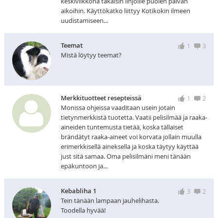
keskiviikkona takaisin linjoille puolen päivän
aikoihin. Käyttökatko liittyy Kotikokin ilmeen
uudistamiseen...
Teemat
1
3
Mistä löytyy teemat?
Merkkituotteet resepteissä
1
2
Monissa ohjeissa vaaditaan usein jotain
tietynmerkkistä tuotetta. Vaatii pelisilmää ja raaka-
aineiden tuntemusta tietää, koska tällaiset
brändätyt raaka-aineet voi korvata jollain muulla
erimerkkisellä aineksella ja koska täytyy käyttää
just sitä samaa. Oma pelisilmäni meni tänään
epäkuntoon ja...
Kebabliha 1
3
2
Tein tänään lampaan jauhelihasta.
Toodella hyvää!