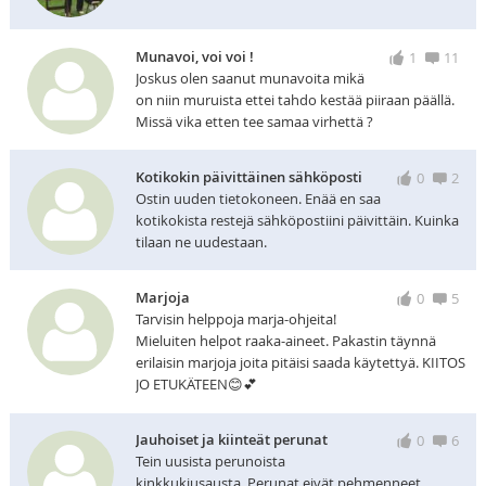
Munavoi, voi voi !
1
11
Joskus olen saanut munavoita mikä
on niin muruista ettei tahdo kestää piiraan päällä.
Missä vika etten tee samaa virhettä ?
Kotikokin päivittäinen sähköposti
0
2
Ostin uuden tietokoneen. Enää en saa
kotikokista restejä sähköpostiini päivittäin. Kuinka
tilaan ne uudestaan.
Marjoja
0
5
Tarvisin helppoja marja-ohjeita!
Mieluiten helpot raaka-aineet. Pakastin täynnä
erilaisin marjoja joita pitäisi saada käytettyä. KIITOS
JO ETUKÄTEEN😊💕
Jauhoiset ja kiinteät perunat
0
6
Tein uusista perunoista
kinkkukiusausta. Perunat eivät pehmenneet