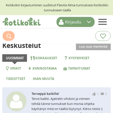
Kotikokin kirjautuminen uudistui! Päivitä Alma-tunnuksesi Kotikokki-
tunnukseen täällä
Kirjaudu
ETUSIVU
RESEPTIHAKU
Keskustelut
Luo uusi merkintä
RUOKATEEMAT
UUSIMMAT
KOKKAUKSET
KYSYMYKSET
KESKUSTELUT
VINKIT
KIINNOSTAVAA
TAPAHTUMAT
KOTIKOKIT
TIEDOTTEET
IHAN MUUTA
Terveppä kaikille!
1
3
Terve kaikki. Ajattelin vihdoin ja viimein
tehdä tänne tunnukset kun monia ohjeita
käyttänyt mitä on täältä löytynyt. Kiitos niistä :)