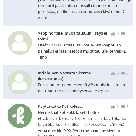
remontti päällä niin en uskalla tänne kutsua
porukkaa, olisiko jossain kuppilassa kiva nähdä?
Ajank...
Veppinörtille: muistitauluun lisäys ei
0
0
toimi
Firefox 41.0.1 ja tää uusi ilme. Muisti-nappulan
painallus ei lisää reseptiä muistitaululle. terveisin,
Timo
Intialainen Navratan korma
0
0
(kasvisruoka)
En saanut muuten reseptiä ylös muistiin, joten tein
näin. Aion kokeilla siis kyseistä reseptiä!
Käyttäkatko Kotikokissa
1
5
Hei rakkaat kotikokkilaiset! Tiedoksi,
että keskiviikkona 7.10. sivustolla on käyttökatko.
Käyttökatko alkaa tiistain ja keskiviikon välisenä
yönä noin klo 0.00. Pyrimme saamaan sivuston