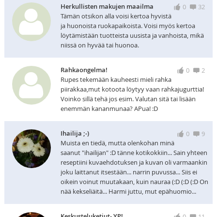
Herkullisten makujen maailma
0
32
Tämän otsikon alla voisi kertoa hyvistä
ja huonoista ruokapaikoista. Voisi myös kertoa
löytämistään tuotteista uusista ja vanhoista, mikä
niissä on hyvää tai huonoa.
Rahkaongelma!
0
2
Rupes tekemään kauheesti mieli rahka
piirakkaa,mut kotoota löytyy vaan rahkajugurttia!
Voinko sillä tehä jos esim. Valutan sitä tai lisään
enemmän kananmunaa? APua! :D
Ihailija ;-)
0
9
Muista en tiedä, mutta olenkohan minä
saanut "ihailijan" :D tänne kotikokkiin... Sain yhteen
reseptiini kuvaehdotuksen ja kuvan oli varmaankin
joku laittanut itsestään... narrin puvussa... Siis ei
oikein voinut muutakaan, kuin nauraa (:D (:D (:D On
nää kekseliäitä... Harmi juttu, mut epähuomio...
Keskusteluketjut- YP!
0
11