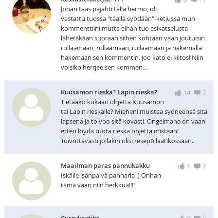
Johan taas päjähti tällä hermo, oli
vastattu tuossa "täällä syödään"-ketjussa mun
kommenttiini mutta eihän tuo esikatselusta
lähetäkään suoraan siihen kohtaan vaan joutuisin
rullaamaan, rullaamaan, rullaamaan ja hakemalla
hakemaan sen kommentin. Joo kato ei kiitos! Niin
voisiko herrjee sen kommen...
Kuusamon rieska? Lapin rieska?
14
7
Tietääkö kukaan ohjetta Kuusamon
tai Lapin rieskalle? Mieheni muistaa syöneensä sitä
lapsena ja toivoo sitä kovasti. Ongelmana on vaan
etten löydä tuota rieska ohjetta mistään!
Toivottavasti jollakin olisi resepti laatikossaan..
Maailman paras pannukakku
1
0
Iskälle isänpäivä pannaria :) Onhan
tämä vaan niin herkkua!!!!