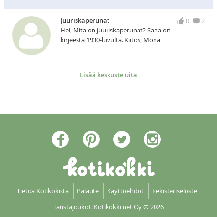
Juuriskaperunat
0
2
Hei, Mita on juuriskaperunat? Sana on
kirjeesta 1930-luvulta. Kiitos, Mona
Lisää keskusteluita
Tietoa Kotikokista
Palaute
Käyttöehdot
Rekisteriseloste
Taustajoukot: Kotikokki net Oy
© 2026