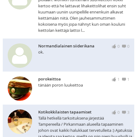
kertoo että he laittavat lihakeittolihat ensin suht
kuumaan uuniin uunipellille ennenkuin alkavat
keittämään niitä. Olen jauhesammuttimen
kokoisena myös jopa nähnyt kun oman kouluni
keittolan keittäjä laittoi l...
Normandialainen siiderikana
0
0
ok.
porokeittoa
1
1
tänään poron luukeittoa
Kotikokkilaisten tapaamiset
0
3
Tällä hetkellä tarkoituksena järjestää
Tampereella / Pirkanmaan alueella tapaaminen
johon ovat kaikki halukkaat tervetulleita :) Ajatuksia
ja ideoita saa kertoa, meillä on niin pieni huusholli ja