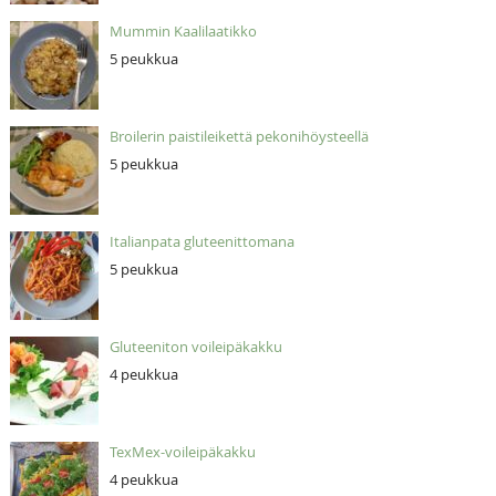
Mummin Kaalilaatikko
5 peukkua
Broilerin paistileikettä pekonihöysteellä
5 peukkua
Italianpata gluteenittomana
5 peukkua
Gluteeniton voileipäkakku
4 peukkua
TexMex-voileipäkakku
4 peukkua