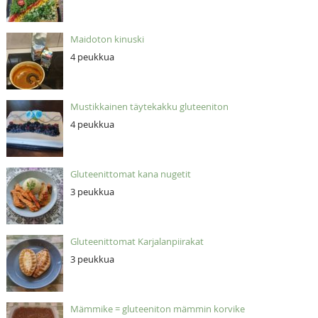
Maidoton kinuski
4 peukkua
Mustikkainen täytekakku gluteeniton
4 peukkua
Gluteenittomat kana nugetit
3 peukkua
Gluteenittomat Karjalanpiirakat
3 peukkua
Mämmike = gluteeniton mämmin korvike