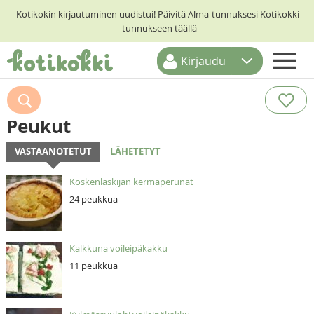
Kotikokin kirjautuminen uudistui! Päivitä Alma-tunnuksesi Kotikokki-
tunnukseen täällä
Kirjaudu
ETUSIVU
RESEPTIHAKU
Peukut
RUOKATEEMAT
VASTAANOTETUT
LÄHETETYT
KESKUSTELUT
Koskenlaskijan kermaperunat
KOTIKOKIT
24 peukkua
Kalkkuna voileipäkakku
11 peukkua