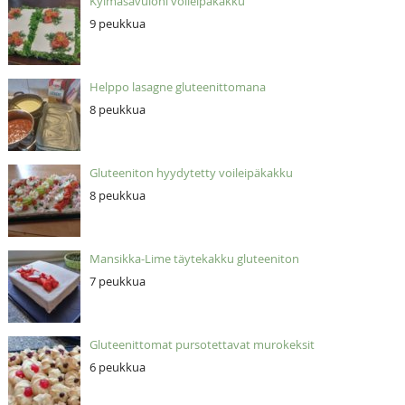
Kylmäsavulohi voileipäkakku
9 peukkua
Helppo lasagne gluteenittomana
8 peukkua
Gluteeniton hyydytetty voileipäkakku
8 peukkua
Mansikka-Lime täytekakku gluteeniton
7 peukkua
Gluteenittomat pursotettavat murokeksit
6 peukkua