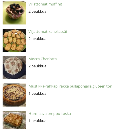
Viljattomat muffinit
2 peukkua
Viljattomat kaneliässät
2 peukkua
Mocca Charlotta
2 peukkua
Mustikka-rahkapiirakka pullapohjalla gluteeniton
1 peukkua
Hurmaava omppu-toska
1 peukkua