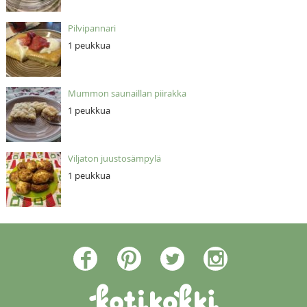
Pilvipannari
1 peukkua
Mummon saunaillan piirakka
1 peukkua
Viljaton juustosämpylä
1 peukkua