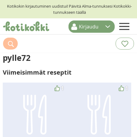
Kotikokin kirjautuminen uudistui! Päivitä Alma-tunnuksesi Kotikokki-
tunnukseen täällä
Kirjaudu
ETUSIVU
RESEPTIHAKU
pylle72
RUOKATEEMAT
Viimeisimmät reseptit
KESKUSTELUT
KOTIKOKIT
1
1