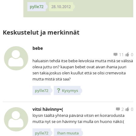
pylle72
28.10.2012
Keskustelut ja merkinnät
bebe
11
0
haluaisin tehdä itse bebe-leivoksia mutta mitä se välissä
oleva juttu on? kaupan bebet ovat aivan ihania juuri
sen takia.joskus olen kuullut että se olisi cremevoita
mutta mistä sitä saa?
pylle72
Kysymys
vitsi hävinny=(
2
0
löysin täältä yhtenä päivänä vitsin eri koiraroduista
mutta nyt se on hävinny tai mulla on huono näkö:(
pylle72
Ihan muuta