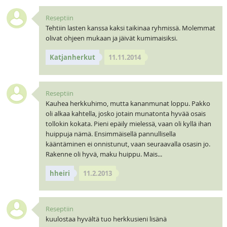
Reseptiin
Tehtiin lasten kanssa kaksi taikinaa ryhmissä. Molemmat
olivat ohjeen mukaan ja jäivät kumimaisiksi.
Katjanherkut
11.11.2014
Reseptiin
Kauhea herkkuhimo, mutta kananmunat loppu. Pakko
oli alkaa kahtella, josko jotain munatonta hyvää osais
tollokin kokata. Pieni epäily mielessä, vaan oli kyllä ihan
huippuja nämä. Ensimmäisellä pannullisella
kääntäminen ei onnistunut, vaan seuraavalla osasin jo.
Rakenne oli hyvä, maku huippu. Mais...
hheiri
11.2.2013
Reseptiin
kuulostaa hyvältä tuo herkkusieni lisänä