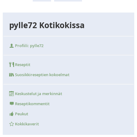
pylle72 Kotikokissa
Profiili: pylle72
Reseptit
Suosikkireseptien kokoelmat
Keskustelut ja merkinnät
Reseptikommentit
Peukut
Kokkikaverit