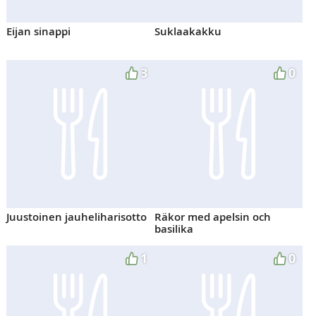
Eijan sinappi
Suklaakakku
3
0
Juustoinen jauheliharisotto
Räkor med apelsin och
basilika
1
0