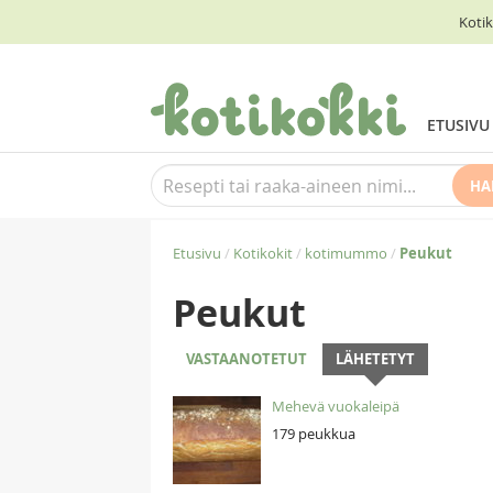
Kotik
ETUSIVU
HA
Etusivu
/
Kotikokit
/
kotimummo
/
Peukut
Peukut
VASTAANOTETUT
LÄHETETYT
Mehevä vuokaleipä
179 peukkua