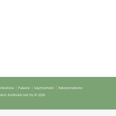
tikokista
Palaute
Käyttöehdot
Rekisteriseloste
ukot: Kotikokki net Oy
© 2026