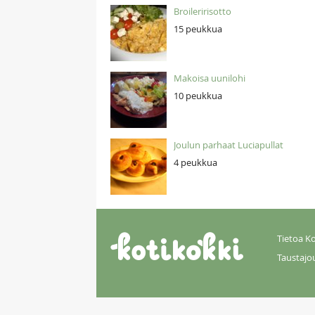
Broileririsotto
15 peukkua
Makoisa uunilohi
10 peukkua
Joulun parhaat Luciapullat
4 peukkua
Tietoa Ko
Taustajo