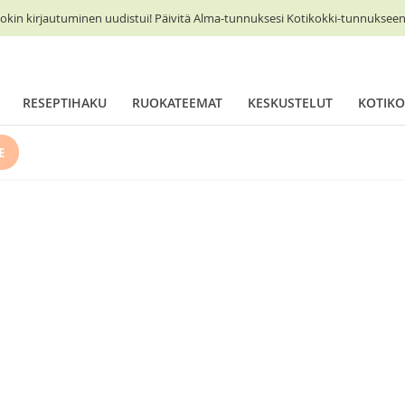
okin kirjautuminen uudistui! Päivitä Alma-tunnuksesi Kotikokki-tunnukseen 
RESEPTIHAKU
RUOKATEEMAT
KESKUSTELUT
KOTIKO
E