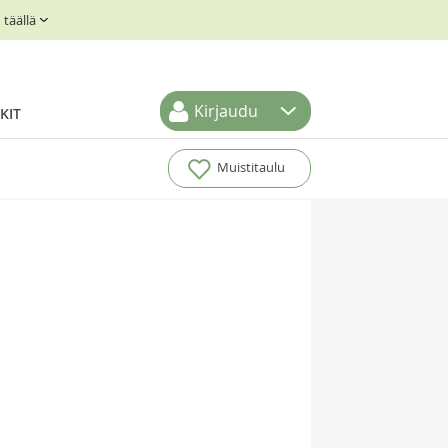
täällä
Kirjaudu
KIT
Muistitaulu