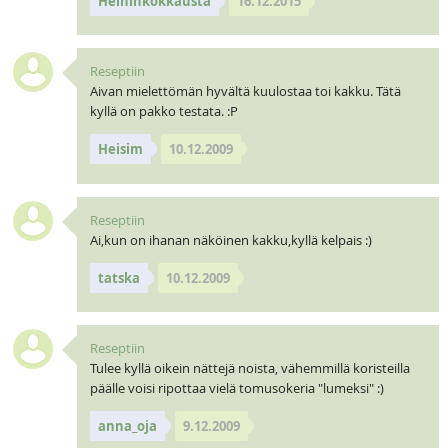
Heininkokkausta
16.12.2015
Reseptiin
Aivan mielettömän hyvältä kuulostaa toi kakku. Tätä
kyllä on pakko testata. :P
Heisim
10.12.2009
Reseptiin
Ai,kun on ihanan näköinen kakku,kyllä kelpais :)
tatska
10.12.2009
Reseptiin
Tulee kyllä oikein nättejä noista, vähemmillä koristeilla
päälle voisi ripottaa vielä tomusokeria "lumeksi" :)
anna_oja
9.12.2009