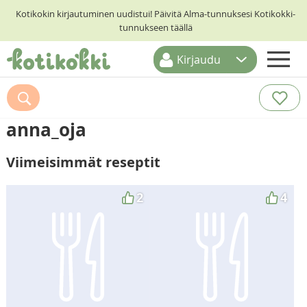
Kotikokin kirjautuminen uudistui! Päivitä Alma-tunnuksesi Kotikokki-
tunnukseen täällä
Kirjaudu
ETUSIVU
RESEPTIHAKU
anna_oja
RUOKATEEMAT
Viimeisimmät reseptit
KESKUSTELUT
KOTIKOKIT
2
4