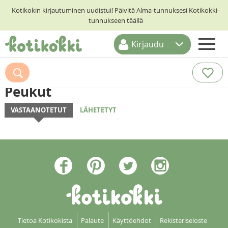
Kotikokin kirjautuminen uudistui! Päivitä Alma-tunnuksesi Kotikokki-
tunnukseen täällä
Kirjaudu
ETUSIVU
RESEPTIHAKU
Peukut
RUOKATEEMAT
VASTAANOTETUT
LÄHETETYT
KESKUSTELUT
KOTIKOKIT
Tietoa Kotikokista
Palaute
Käyttöehdot
Rekisteriseloste