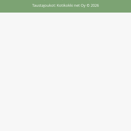
Taustajoukot: Kotikokki net Oy
© 2026