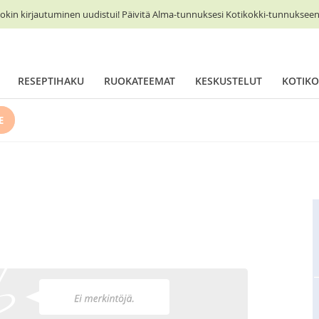
okin kirjautuminen uudistui! Päivitä Alma-tunnuksesi Kotikokki-tunnukseen 
RESEPTIHAKU
RUOKATEEMAT
KESKUSTELUT
KOTIKO
E