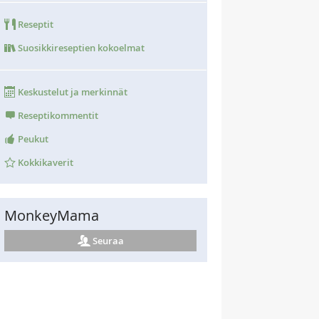
Reseptit
Suosikkireseptien kokoelmat
Keskustelut ja merkinnät
Reseptikommentit
Peukut
Kokkikaverit
MonkeyMama
Seuraa