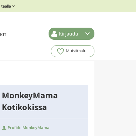
täällä
Kirjaudu
KIT
Muistitaulu
MonkeyMama
Kotikokissa
Profiili: MonkeyMama