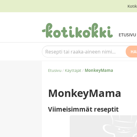
Kotik
ETUSIVU
HA
Etusivu
/
Käyttäjät
/
MonkeyMama
MonkeyMama
Viimeisimmät reseptit