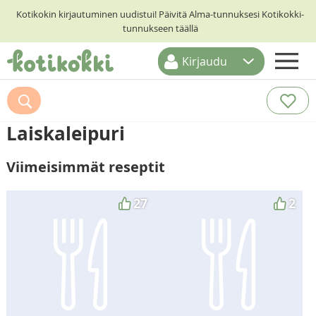
Kotikokin kirjautuminen uudistui! Päivitä Alma-tunnuksesi Kotikokki-
tunnukseen täällä
Kirjaudu
ETUSIVU
RESEPTIHAKU
Laiskaleipuri
RUOKATEEMAT
Viimeisimmät reseptit
KESKUSTELUT
KOTIKOKIT
27
2