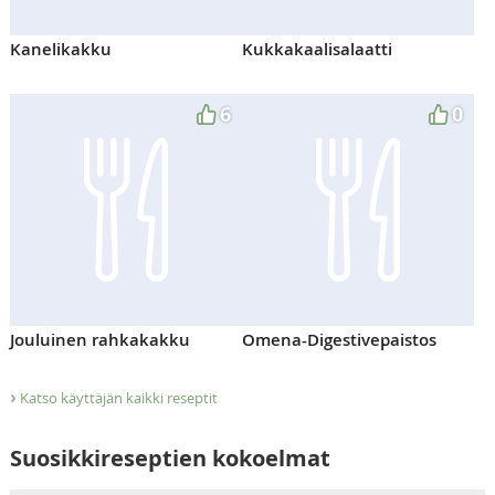
Kanelikakku
Kukkakaalisalaatti
6
0
Jouluinen rahkakakku
Omena-Digestivepaistos
›
Katso käyttäjän kaikki reseptit
Suosikkireseptien kokoelmat