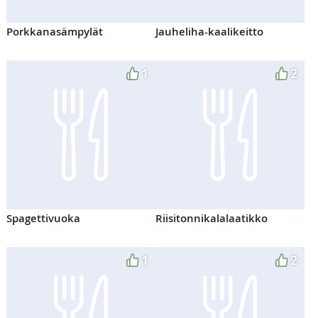
Porkkanasämpylät
Jauheliha-kaalikeitto
1
2
Spagettivuoka
Riisitonnikalalaatikko
1
2