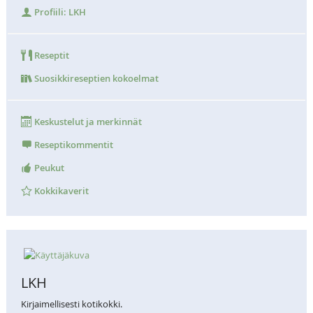
Profiili: LKH
Reseptit
Suosikkireseptien kokoelmat
Keskustelut ja merkinnät
Reseptikommentit
Peukut
Kokkikaverit
LKH
Kirjaimellisesti kotikokki.