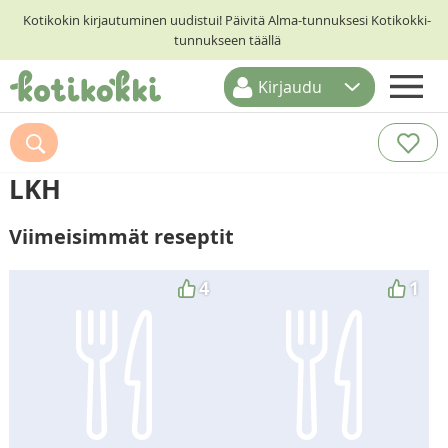
Kotikokin kirjautuminen uudistui! Päivitä Alma-tunnuksesi Kotikokki-
tunnukseen täällä
Kirjaudu
ETUSIVU
RESEPTIHAKU
LKH
RUOKATEEMAT
Viimeisimmät reseptit
KESKUSTELUT
KOTIKOKIT
4
1