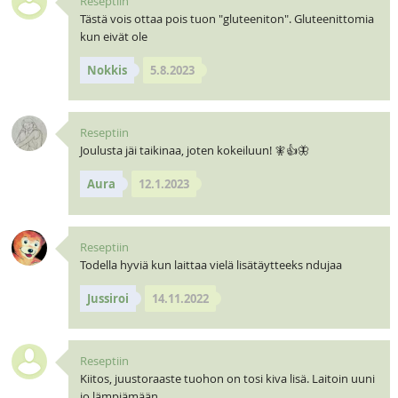
Reseptiin
Tästä vois ottaa pois tuon "gluteeniton". Gluteenittomia
kun eivät ole
Nokkis
5.8.2023
Reseptiin
Joulusta jäi taikinaa, joten kokeiluun! 🧚👍🦋
Aura
12.1.2023
Reseptiin
Todella hyviä kun laittaa vielä lisätäytteeks ndujaa
Jussiroi
14.11.2022
Reseptiin
Kiitos, juustoraaste tuohon on tosi kiva lisä. Laitoin uuni
jo lämpiämään.