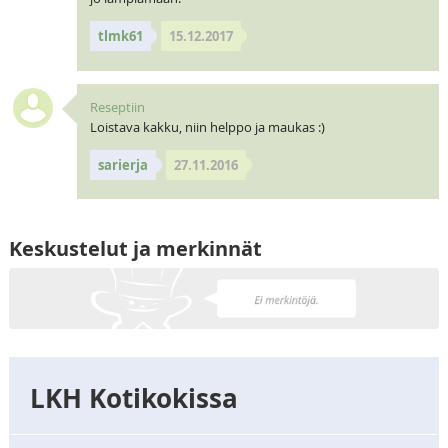
tlmk61
15.12.2017
Reseptiin
Loistava kakku, niin helppo ja maukas :)
sarierja
27.11.2016
Keskustelut ja merkinnät
LKH Kotikokissa