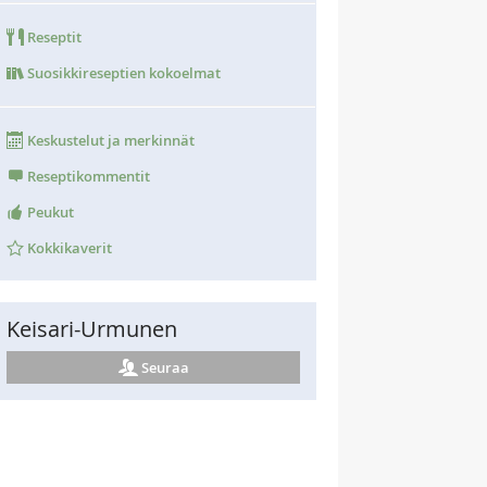
Reseptit
Suosikkireseptien kokoelmat
Keskustelut ja merkinnät
Reseptikommentit
Peukut
Kokkikaverit
Keisari-Urmunen
Seuraa