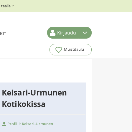
täällä
Kirjaudu
KIT
Muistitaulu
Keisari-Urmunen
Kotikokissa
Profiili: Keisari-Urmunen