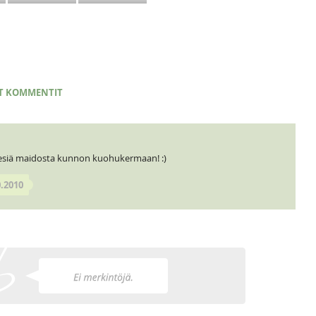
T KOMMENTIT
 desiä maidosta kunnon kuohukermaan! :)
0.2010