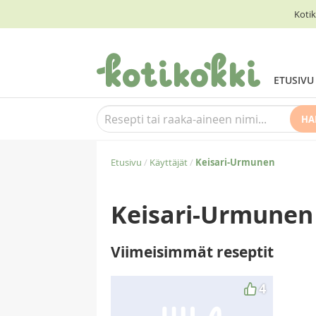
Kotik
ETUSIVU
HA
Etusivu
/
Käyttäjät
/
Keisari-Urmunen
Keisari-Urmunen
Viimeisimmät reseptit
4