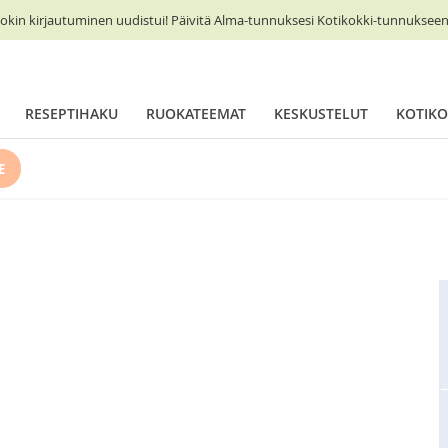
okin kirjautuminen uudistui! Päivitä Alma-tunnuksesi Kotikokki-tunnukseen 
RESEPTIHAKU
RUOKATEEMAT
KESKUSTELUT
KOTIKO
E