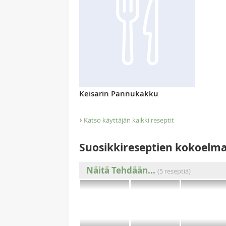
Keisarin Pannukakku
›
Katso käyttäjän kaikki reseptit
Suosikkireseptien kokoelm
Näitä Tehdään...
(5 reseptiä)