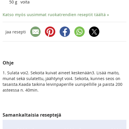
50
g
voita
Katso myös uusimmat ruokatrendien reseptit täältä »
Jaa resepti
Ohje
1. Sulata voi2. Sekoita kuivat aineet keskenään3. Lisää maito,
munat sekä sulatettu, jäähtynyt voi4. Sekoita, kunnes seos on
tasaista.Kaada taikina leivinpaperille uunipellille ja paista 200
asteessa n. 40min.
Samankaltaisia reseptejä