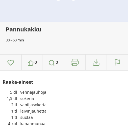
Pannukakku
30 - 60 min
0
0
Raaka-aineet
5
dl
vehnäjauhoja
1,5
dl
sokeria
2
tl
vaniljasokeria
1
tl
leivinjauhetta
1
tl
suolaa
4
kpl
kananmunaa