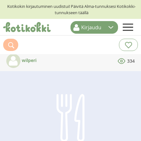
Kotikokin kirjautuminen uudistui! Päivitä Alma-tunnuksesi Kotikokki-
tunnukseen täällä
Kirjaudu
ETUSIVU
RESEPTIHAKU
wilperi
334
RUOKATEEMAT
KESKUSTELUT
KOTIKOKIT