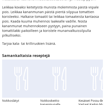
Leikkaa kovaksi keitetyistä munista molemmista päistä viipale
pois. Leikkaa kananmunan päistä pientä silppua tomattien
koristeeksi. Halkaise tomaatit tai leikkaa tomaateista kantaosa
pois. Kaada kuuma muhennos laakealle vadille. Nosta
kananmunat muhennokseen pystyyn, paina punainen
tomattilakki paikoilleen ja koristele munanvalkuissilpulla
pilkulliseksi.
Tarjoa kala- tai krilliruokien lisänä.
Samankaltaisia reseptejä
Nokkoslätyt
Nokkoskeitto
Kesäiset Possu-Bro
kananmunalla
Vartaat Karkin Mar