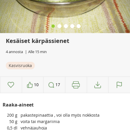
Kesäiset kärpässienet
4 annosta
Alle 15 min
Kasvisruoka
10
17
Raaka-aineet
200
g
pakastepinaattia , voi olla myös nokkosta
50
g
voita tai margariinia
0,5
dl
vehnäjauhoja