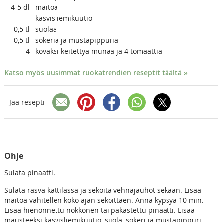
4-5
dl
maitoa
kasvisliemikuutio
0,5
tl
suolaa
0,5
tl
sokeria ja mustapippuria
4
kovaksi keitettyä munaa ja 4 tomaattia
Katso myös uusimmat ruokatrendien reseptit täältä »
Jaa resepti
Ohje
Sulata pinaatti.
Sulata rasva kattilassa ja sekoita vehnäjauhot sekaan. Lisää
maitoa vähitellen koko ajan sekoittaen. Anna kypsyä 10 min.
Lisää hienonnettu nokkonen tai pakastettu pinaatti. Lisää
mausteeksi kasvisliemikuutio, suola, sokeri ja mustapippuri.