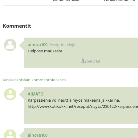
Kommentit
ainora100
Reseptin tekijä
Helposti maukasta.
Seuraa
Kirjaudu sisään kommentoidaksesi
AIMATO
Kärpässieniä voi nauttia myös makeana jälkkärinä.
http://www.kotikokki.net/reseptit/nayta/230122/karpassiene
ainora100