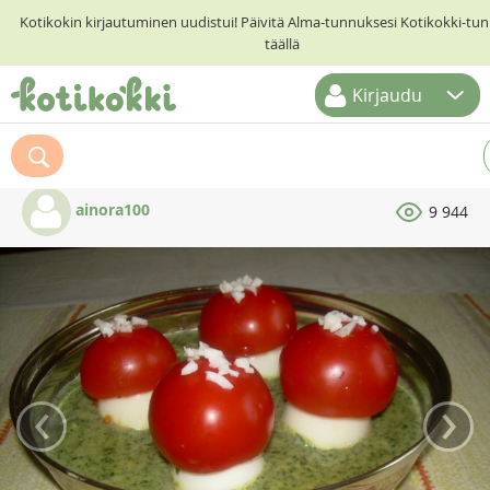
Kotikokin kirjautuminen uudistui! Päivitä Alma-tunnuksesi Kotikokki-t
täällä
Kirjaudu
ETUSIVU
RESEPTIHAKU
ainora100
9 944
RUOKATEEMAT
KESKUSTELUT
KOTIKOKIT
‹
›