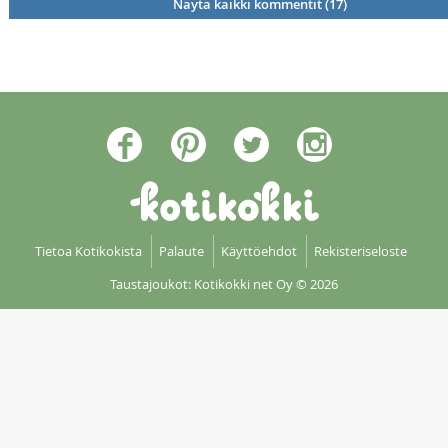
Näytä kaikki kommentit (17)
Tietoa Kotikokista
Palaute
Käyttöehdot
Rekisteriseloste
Taustajoukot: Kotikokki net Oy
© 2026