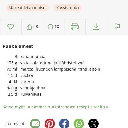
Makeat leivonnaiset
Kasvisruoka
23
10
Raaka-aineet
3
kananmunaa
175
g
voita sulatettuna ja jäähdytettynä
70
ml
maitoa (huoneen lämpöisenä minä laitoin)
1,5
tl
suolaa
4
rkl
sokeria
440
g
vehnäjauhoa
2,5
tl
kuivahiivaa
Katso myös uusimmat ruokatrendien reseptit täältä »
Jaa resepti