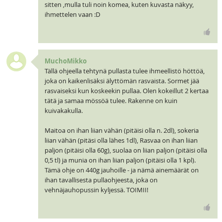
sitten ,mulla tuli noin komea, kuten kuvasta näkyy,
ihmettelen vaan :D
MuchoMikko
Tällä ohjeella tehtynä pullasta tulee ihmeellistö höttöä,
joka on kaikenlisäksi älyttömän rasvaista. Sormet jää
rasvaiseksi kun koskeekin pullaa. Olen kokeillut 2 kertaa
tätä ja samaa mössöä tulee. Rakenne on kuin
kuivakakulla.
Maitoa on ihan liian vähän (pitäisi olla n. 2dl), sokeria
liian vähän (pitäsi olla lähes 1dl), Rasvaa on ihan liian
paljon (pitäisi olla 60g), suolaa on liian paljon (pitäisi olla
0,5 tl) ja munia on ihan liian paljon (pitäisi olla 1 kpl).
Tämä ohje on 440g jauhoille - ja nämä ainemäärät on
ihan tavallisesta pullaohjeesta, joka on
vehnäjauhopussin kyljessä. TOIMII!