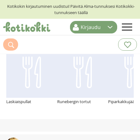
Kotikokin kirjautuminen uudistui! Päivitä Alma-tunnuksesi Kotikokki-
tunnukseen täällä
Kirjaudu
ETUSIVU
Suosittelemme myös
RESEPTIHAKU
RUOKATEEMAT
KESKUSTELUT
KOTIKOKIT
Laskiaispullat
Runebergin tortut
Piparkakkujäädy