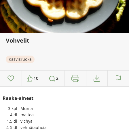
Vohvelit
Kasvisruoka
10
2
Raaka-aineet
3
kpl
Munia
4
dl
maitoa
1,5
dl
vichyä
4-5
dl
vehnäjauhoja