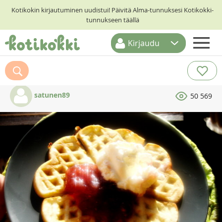
Kotikokin kirjautuminen uudistui! Päivitä Alma-tunnuksesi Kotikokki-
tunnukseen täällä
Kirjaudu
ETUSIVU
RESEPTIHAKU
satunen89
50 569
RUOKATEEMAT
KESKUSTELUT
KOTIKOKIT