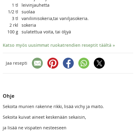
1
tl
leivinjauhetta
1/2
tl
suolaa
3
tl
vaniliinisokeria,tai vaniljasokeria.
2
rkl
sokeria
100
g
sulatettua voita, tai öljyä
Katso myös uusimmat ruokatrendien reseptit täältä »
Jaa resepti
Ohje
Sekoita munien rakenne rikki, lisää vichy ja maito.
Sekoita kuivat aineet keskenään sekaisin,
ja lisää ne vispaten nesteeseen