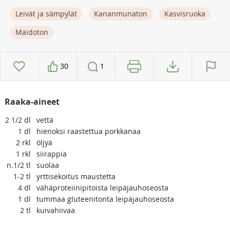
Leivät ja sämpylät
Kananmunaton
Kasvisruoka
Maidoton
30
1
Raaka-aineet
2 1/2
dl
vettä
1
dl
hienoksi raastettua porkkanaa
2
rkl
öljyä
1
rkl
siirappia
n.1/2
tl
suolaa
1-2
tl
yrttisekoitus maustetta
4
dl
vähäproteiinipitoista leipäjauhoseosta
1
dl
tummaa gluteenitonta leipäjauhoseosta
2
tl
kuivahiivaa