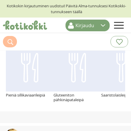
Kotikokin kirjautuminen uudistui! Päivitä Alma-tunnuksesi Kotikokki-
tunnukseen täällä
Kirjaudu
ETUSIVU
Suosittelemme myös
RESEPTIHAKU
RUOKATEEMAT
KESKUSTELUT
KOTIKOKIT
Pieniä sillikaviaarileipiä
Gluteeniton
Saaristolaisleipä
pähkinäpataleipä