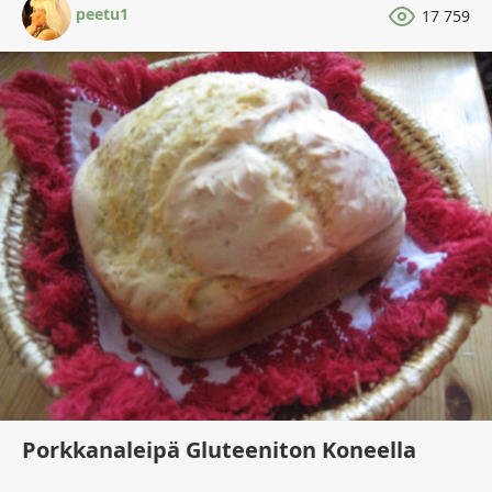
peetu1
17 759
Porkkanaleipä Gluteeniton Koneella