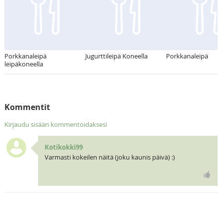
Porkkanaleipä
Jugurttileipä Koneella
Porkkanaleipä
leipäkoneella
Kommentit
Kirjaudu sisään kommentoidaksesi
Kotikokki99
Varmasti kokeilen näitä (joku kaunis päivä) :)