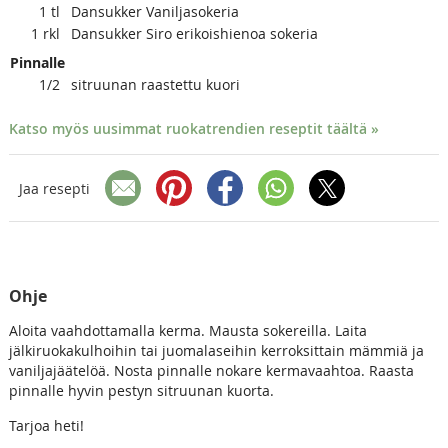
1
tl
Dansukker Vaniljasokeria
1
rkl
Dansukker Siro erikoishienoa sokeria
Pinnalle
1/2
sitruunan raastettu kuori
Katso myös uusimmat ruokatrendien reseptit täältä »
Jaa resepti
Ohje
Aloita vaahdottamalla kerma. Mausta sokereilla. Laita
jälkiruokakulhoihin tai juomalaseihin kerroksittain mämmiä ja
vaniljajäätelöä. Nosta pinnalle nokare kermavaahtoa. Raasta
pinnalle hyvin pestyn sitruunan kuorta.
Tarjoa heti!