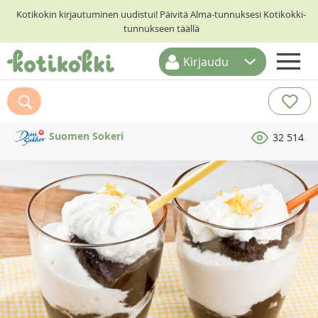
Kotikokin kirjautuminen uudistui! Päivitä Alma-tunnuksesi Kotikokki-
tunnukseen täällä
Kirjaudu
ETUSIVU
RESEPTIHAKU
Suomen Sokeri
32 514
RUOKATEEMAT
KESKUSTELUT
KOTIKOKIT