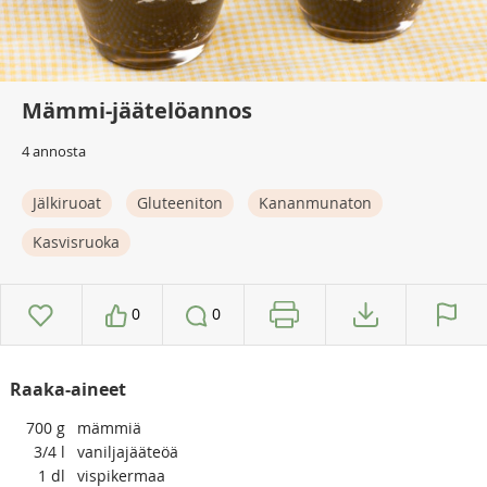
Mämmi-jäätelöannos
4 annosta
Jälkiruoat
Gluteeniton
Kananmunaton
Kasvisruoka
0
0
Raaka-aineet
700
g
mämmiä
3/4
l
vaniljajääteöä
1
dl
vispikermaa