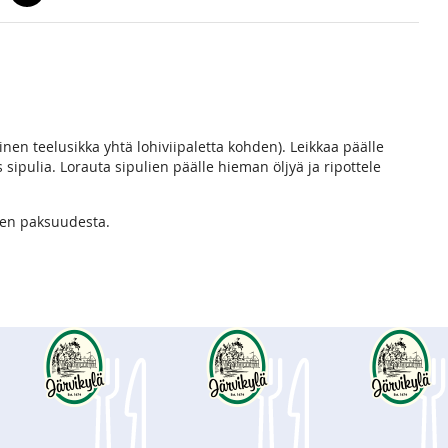
linen teelusikka yhtä lohiviipaletta kohden). Leikkaa päälle
 sipulia. Lorauta sipulien päälle hieman öljyä ja ripottele
hen paksuudesta.