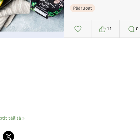
Pääruoat
11
0
it täältä »