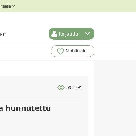
täällä
Kirjaudu
KIT
Muistitaulu
594 791
la hunnutettu