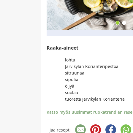
Raaka-aineet
lohta
Järvikylän Korianteripestoa
sitruunaa
sipulia
öljyä
suolaa
tuoretta Järvikylän Korianteria
Katso myös uusimmat ruokatrendien resept
Jaa resepti