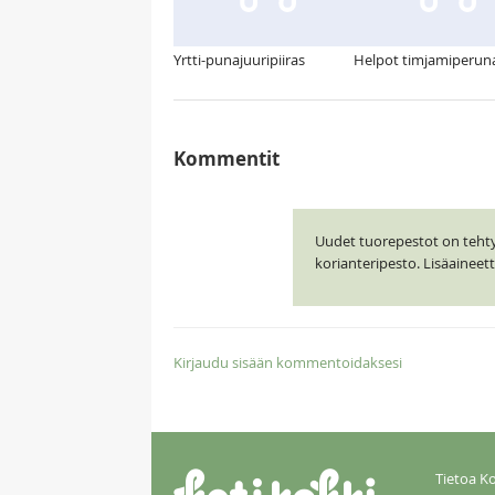
Yrtti-punajuuripiiras
Helpot timjamiperun
Kommentit
Uudet tuorepestot on tehty J
korianteripesto. Lisäainee
Kirjaudu sisään kommentoidaksesi
Tietoa Ko