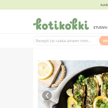
Kotik
ETUSIVU
HA
‹