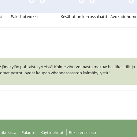
at
Pak choi wokki
Kesäbuffan kerrossalaatti
Avokadohum
ärvikylän puhtaista yrteistä! Kolme vihervoimasta makua: basilika-, tilli- ja
ttomat pestot löydät kaupan vihannesosaston kylmähyllystä.”
tikokista
Palaute
Käyttöehdot
Rekisteriseloste