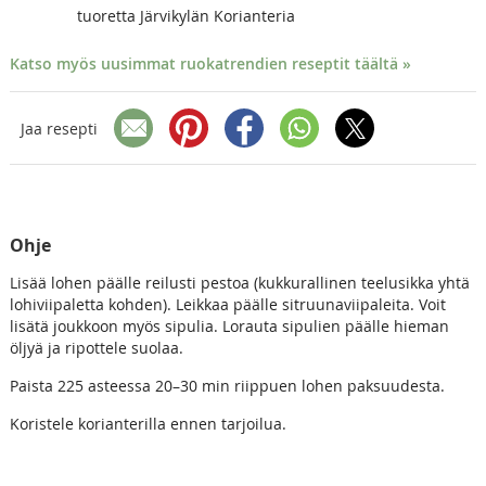
tuoretta Järvikylän Korianteria
Katso myös uusimmat ruokatrendien reseptit täältä »
Jaa resepti
Ohje
Lisää lohen päälle reilusti pestoa (kukkurallinen teelusikka yhtä
lohiviipaletta kohden). Leikkaa päälle sitruunaviipaleita. Voit
lisätä joukkoon myös sipulia. Lorauta sipulien päälle hieman
öljyä ja ripottele suolaa.
Paista 225 asteessa 20–30 min riippuen lohen paksuudesta.
Koristele korianterilla ennen tarjoilua.