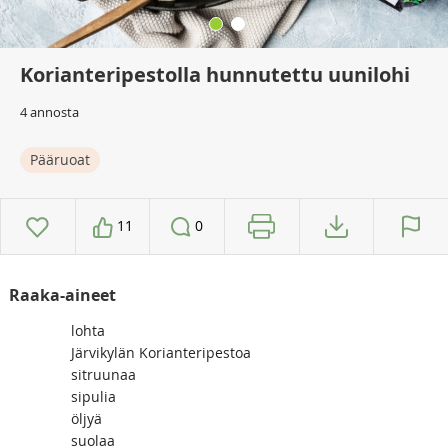
Korianteripestolla hunnutettu uunilohi
4 annosta
Pääruoat
11
0
Raaka-aineet
lohta
Järvikylän Korianteripestoa
sitruunaa
sipulia
öljyä
suolaa