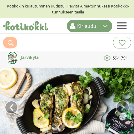
Kotikokin kirjautuminen uudistui! Päivitä Alma-tunnuksesi Kotikokki-
tunnukseen täällä
Kirjaudu
ETUSIVU
RESEPTIHAKU
Järvikylä
594 791
RUOKATEEMAT
KESKUSTELUT
KOTIKOKIT
‹
›