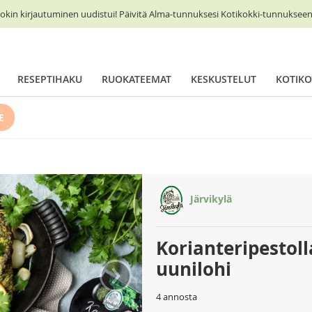
okin kirjautuminen uudistui! Päivitä Alma-tunnuksesi Kotikokki-tunnukseen 
RESEPTIHAKU
RUOKATEEMAT
KESKUSTELUT
KOTIKO
E
Järvikylä
Korianteripestol
›
uunilohi
4 annosta