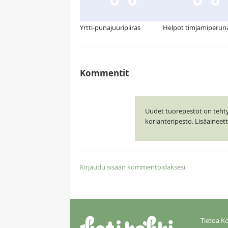
Yrtti-punajuuripiiras
Helpot timjamiperun
Kommentit
Uudet tuorepestot on tehty J
korianteripesto. Lisäainee
Kirjaudu sisään kommentoidaksesi
Tietoa Ko