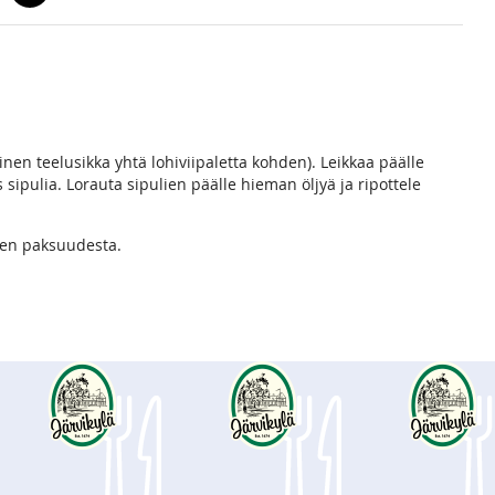
linen teelusikka yhtä lohiviipaletta kohden). Leikkaa päälle
 sipulia. Lorauta sipulien päälle hieman öljyä ja ripottele
hen paksuudesta.