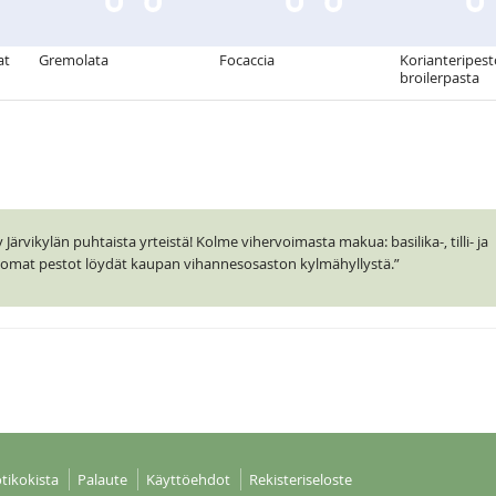
at
Gremolata
Focaccia
Korianteripest
broilerpasta
ärvikylän puhtaista yrteistä! Kolme vihervoimasta makua: basilika-, tilli- ja
ttomat pestot löydät kaupan vihannesosaston kylmähyllystä.”
tikokista
Palaute
Käyttöehdot
Rekisteriseloste