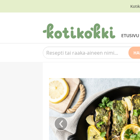
Kotik
ETUSIVU
HA
‹