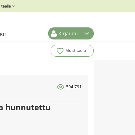
täällä
Kirjaudu
KIT
Muistitaulu
594 791
la hunnutettu