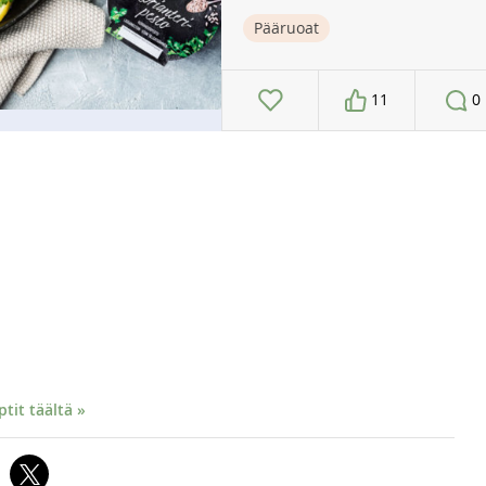
Pääruoat
11
0
it täältä »