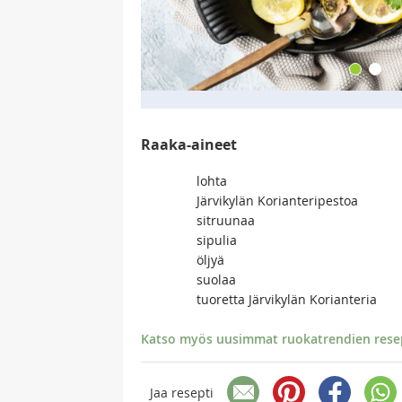
Raaka-aineet
lohta
Järvikylän Korianteripestoa
sitruunaa
sipulia
öljyä
suolaa
tuoretta Järvikylän Korianteria
Katso myös uusimmat ruokatrendien resept
Jaa resepti