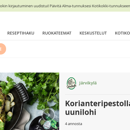
okin kirjautuminen uudistui! Päivitä Alma-tunnuksesi Kotikokki-tunnukseen 
RESEPTIHAKU
RUOKATEEMAT
KESKUSTELUT
KOTIKO
E
Järvikylä
Korianteripestol
›
uunilohi
4 annosta