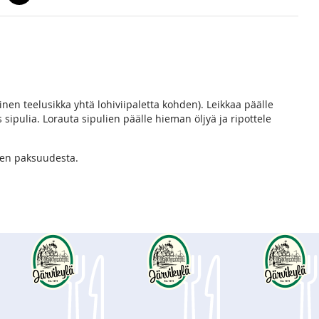
linen teelusikka yhtä lohiviipaletta kohden). Leikkaa päälle
 sipulia. Lorauta sipulien päälle hieman öljyä ja ripottele
hen paksuudesta.