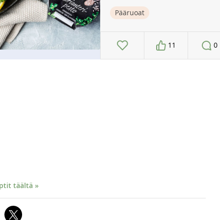
Pääruoat
11
0
it täältä »