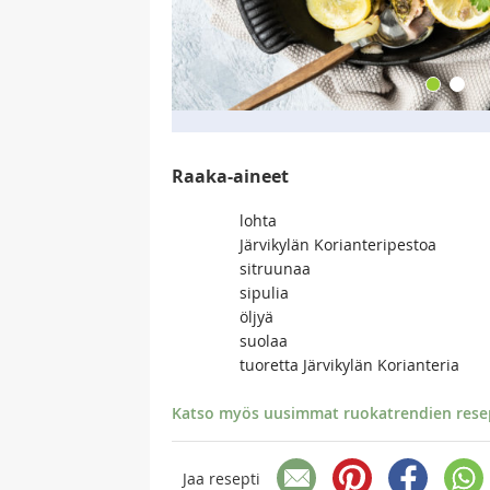
Raaka-aineet
lohta
Järvikylän Korianteripestoa
sitruunaa
sipulia
öljyä
suolaa
tuoretta Järvikylän Korianteria
Katso myös uusimmat ruokatrendien resept
Jaa resepti