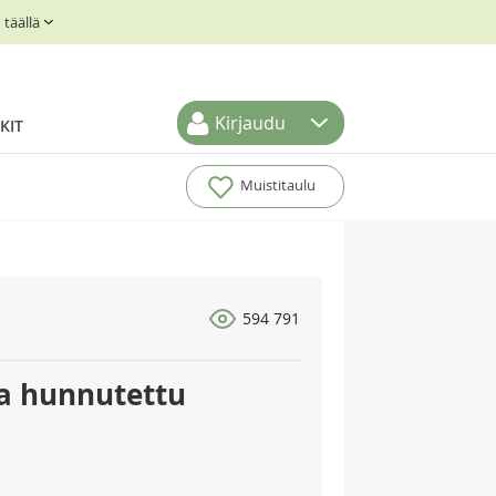
täällä
Kirjaudu
KIT
Muistitaulu
594 791
la hunnutettu