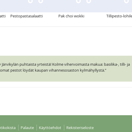
atti
Pestopastasalaatti
Pak choi wokki
Tillipesto-lohil
ärvikylän puhtaista yrteistä! Kolme vihervoimasta makua: basilika-, tilli- ja
ttomat pestot löydät kaupan vihannesosaston kylmähyllystä.”
tikokista
Palaute
Käyttöehdot
Rekisteriseloste