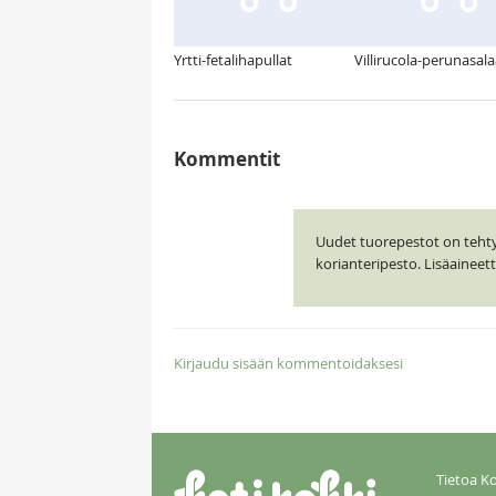
Yrtti-fetalihapullat
Villirucola-perunasala
Kommentit
Uudet tuorepestot on tehty J
korianteripesto. Lisäainee
Kirjaudu sisään kommentoidaksesi
Tietoa Ko