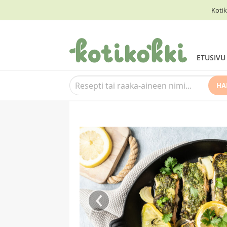
Kotik
ETUSIVU
HA
‹