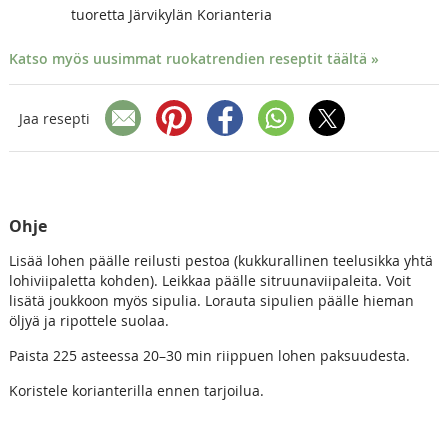
tuoretta Järvikylän Korianteria
Katso myös uusimmat ruokatrendien reseptit täältä »
Jaa resepti
Ohje
Lisää lohen päälle reilusti pestoa (kukkurallinen teelusikka yhtä
lohiviipaletta kohden). Leikkaa päälle sitruunaviipaleita. Voit
lisätä joukkoon myös sipulia. Lorauta sipulien päälle hieman
öljyä ja ripottele suolaa.
Paista 225 asteessa 20–30 min riippuen lohen paksuudesta.
Koristele korianterilla ennen tarjoilua.