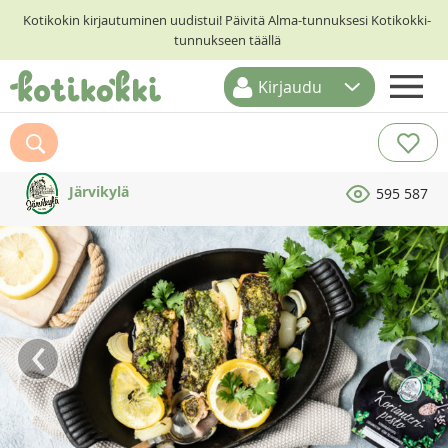
Kotikokin kirjautuminen uudistui! Päivitä Alma-tunnuksesi Kotikokki-
tunnukseen täällä
Kirjaudu
ETUSIVU
RESEPTIHAKU
Järvikylä
595 587
RUOKATEEMAT
KESKUSTELUT
KOTIKOKIT
‹
›