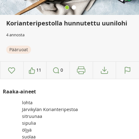
Korianteripestolla hunnutettu uunilohi
4 annosta
Pääruoat
11
0
Raaka-aineet
lohta
Järvikylän Korianteripestoa
sitruunaa
sipulia
öljyä
suolaa