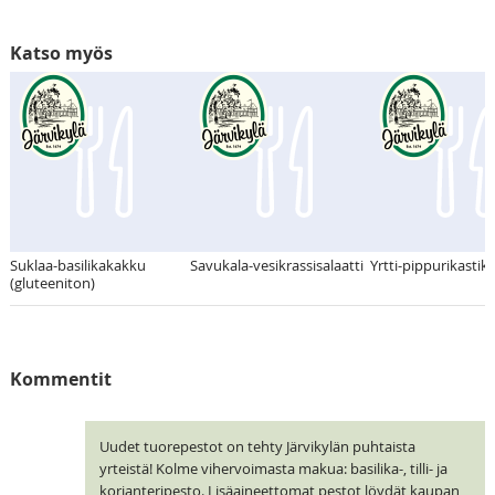
Katso myös
Suklaa-basilikakakku
Savukala-vesikrassisalaatti
Yrtti-pippurikastik
(gluteeniton)
Kommentit
Uudet tuorepestot on tehty Järvikylän puhtaista
yrteistä! Kolme vihervoimasta makua: basilika-, tilli- ja
korianteripesto. Lisäaineettomat pestot löydät kaupan