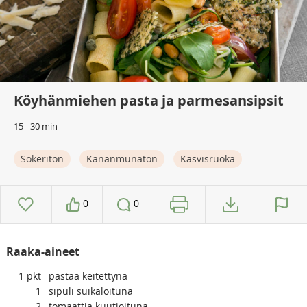
Köyhänmiehen pasta ja parmesansipsit
15 - 30 min
Sokeriton
Kananmunaton
Kasvisruoka
0
0
Raaka-aineet
1
pkt
pastaa keitettynä
1
sipuli suikaloituna
2
tomaattia kuutioituna