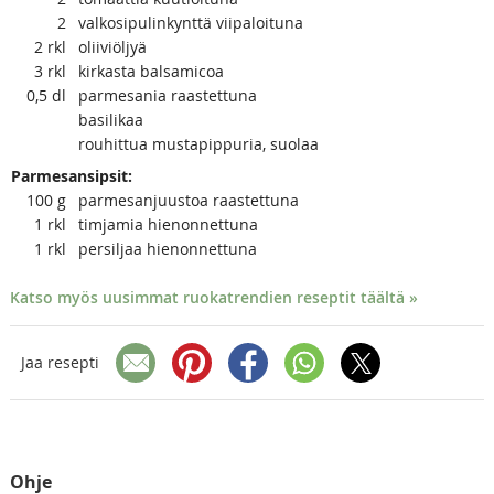
2
valkosipulinkynttä viipaloituna
2
rkl
oliiviöljyä
3
rkl
kirkasta balsamicoa
0,5
dl
parmesania raastettuna
basilikaa
rouhittua mustapippuria, suolaa
Parmesansipsit:
100
g
parmesanjuustoa raastettuna
1
rkl
timjamia hienonnettuna
1
rkl
persiljaa hienonnettuna
Katso myös uusimmat ruokatrendien reseptit täältä »
Jaa resepti
Ohje