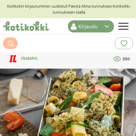
Kotikokin kirjautuminen uudistui! Päivitä Alma-tunnuksesi Kotikokki-
tunnukseen täällä
Kirjaudu
ETUSIVU
RESEPTIHAKU
Iltalehti
886
RUOKATEEMAT
KESKUSTELUT
KOTIKOKIT