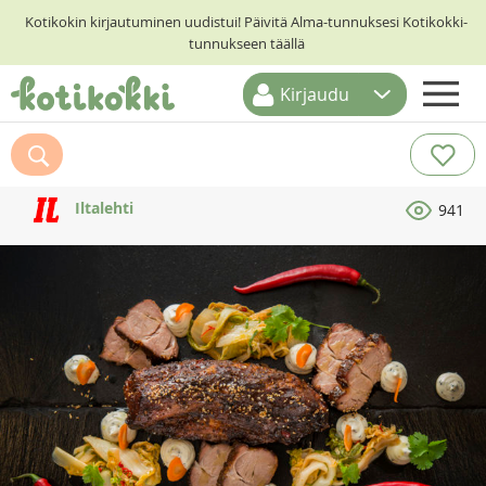
Kotikokin kirjautuminen uudistui! Päivitä Alma-tunnuksesi Kotikokki-
tunnukseen täällä
Kirjaudu
ETUSIVU
RESEPTIHAKU
Iltalehti
941
RUOKATEEMAT
KESKUSTELUT
KOTIKOKIT