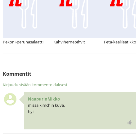
Pekoni-perunasalaatti
Kahvihernepihvit
Feta-kaalilaatikko
Kommentit
Kirjaudu sisään kommentoidaksesi
NaapurinMikko
missä kimchin kuva,
hyi