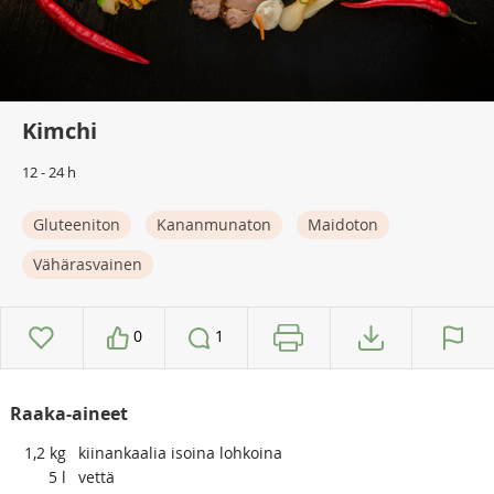
Kimchi
12 - 24 h
Gluteeniton
Kananmunaton
Maidoton
Vähärasvainen
0
1
Raaka-aineet
1,2
kg
kiinankaalia isoina lohkoina
5
l
vettä