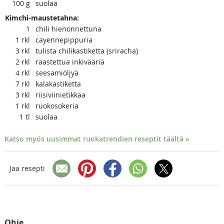
100
g
suolaa
Kimchi-maustetahna:
1
chili hienonnettuna
1
rkl
cayennepippuria
3
rkl
tulista chilikastiketta (sriracha)
2
rkl
raastettua inkivääriä
4
rkl
seesamiöljyä
7
rkl
kalakastiketta
3
rkl
riisiviinietikkaa
1
rkl
ruokosokeria
1
tl
suolaa
Katso myös uusimmat ruokatrendien reseptit täältä »
Jaa resepti
Ohje