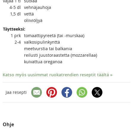
vajaa 1
tl
suolaa
4-5
dl
vehnäjauhoja
1,5
dl
vettä
oliiviöljyä
Täytteeksi:
1
prk
tomaattipyreetä (tai -murskaa)
2-4
valkosipulinkynttä
meetvurstia tai balkania
reilusti juustoraastetta (mozzarellaa)
kuivattua oreganoa
Katso myös uusimmat ruokatrendien reseptit täältä »
Jaa resepti
Ohje