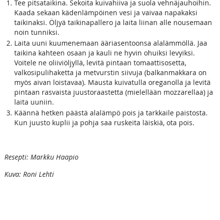
Tee pitsataikina. Sekoita kuivahiiva ja suola vehnäjauhoihin.
Kaada sekaan kädenlämpöinen vesi ja vaivaa napakaksi
taikinaksi. Öljyä taikinapallero ja laita liinan alle nousemaan
noin tunniksi.
Laita uuni kuumenemaan ääriasentoonsa alalämmöllä. Jaa
taikina kahteen osaan ja kauli ne hyvin ohuiksi levyiksi.
Voitele ne oliiviöljyllä, levitä pintaan tomaattisosetta,
valkosipulihaketta ja metvurstin siivuja (balkanmakkara on
myös aivan loistavaa). Mausta kuivatulla oreganolla ja levitä
pintaan rasvaista juustoraastetta (mielellään mozzarellaa) ja
laita uuniin.
Käännä hetken päästä alalämpö pois ja tarkkaile paistosta.
Kun juusto kuplii ja pohja saa ruskeita läiskiä, ota pois.
Resepti: Markku Haapio
Kuva: Roni Lehti