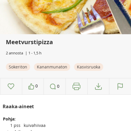
Meetvurstipizza
2 annosta
1 - 1,5 h
Sokeriton
Kananmunaton
Kasvisruoka
0
0
Raaka-aineet
Pohja:
1
pss
kuivahiivaa