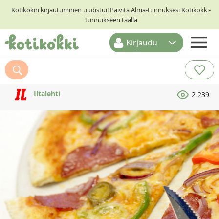
Kotikokin kirjautuminen uudistui! Päivitä Alma-tunnuksesi Kotikokki-
tunnukseen täällä
Kirjaudu
ETUSIVU
RESEPTIHAKU
Iltalehti
2 239
RUOKATEEMAT
KESKUSTELUT
KOTIKOKIT