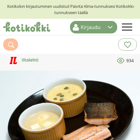
Kotikokin kirjautuminen uudistui! Päivitä Alma-tunnuksesi Kotikokki-
tunnukseen täällä
Kirjaudu
ETUSIVU
RESEPTIHAKU
Iltalehti
934
RUOKATEEMAT
KESKUSTELUT
KOTIKOKIT