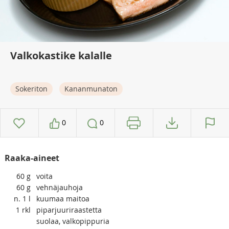
Valkokastike kalalle
Sokeriton
Kananmunaton
0
0
Raaka-aineet
60
g
voita
60
g
vehnäjauhoja
n. 1
l
kuumaa maitoa
1
rkl
piparjuuriraastetta
suolaa, valkopippuria