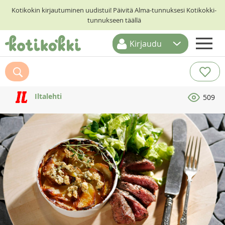
Kotikokin kirjautuminen uudistui! Päivitä Alma-tunnuksesi Kotikokki-
tunnukseen täällä
Kirjaudu
ETUSIVU
RESEPTIHAKU
Iltalehti
509
RUOKATEEMAT
KESKUSTELUT
KOTIKOKIT