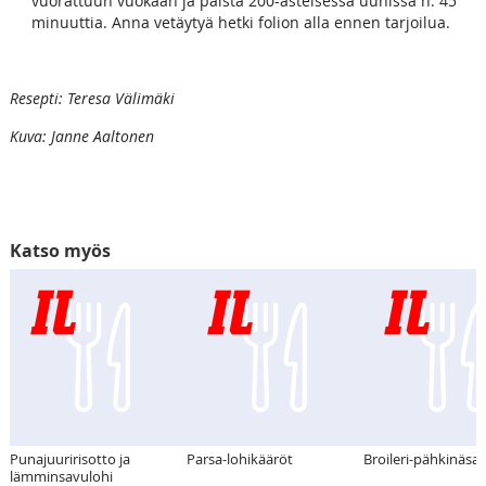
vuorattuun vuokaan ja paista 200-asteisessa uunissa n. 45
minuuttia. Anna vetäytyä hetki folion alla ennen tarjoilua.
Resepti: Teresa Välimäki
Kuva: Janne Aaltonen
Katso myös
Punajuuririsotto ja
Parsa-lohikääröt
Broileri-pähkinäsal
lämminsavulohi