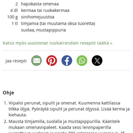
2
hapokasta omenaa
4
dl
kermaa tai ruokakermaa
100
g
sinihomejuustoa
1
tl
timjamia (tai muutama oksa tuoretta)
suolaa, mustapippuria
Katso myös uusimmat ruokatrendien reseptit täältä »
Jaa resepti
Ohje
Viipaloi perunat, sipulit ja omenat. Kuumenna kattilassa
tilkka öljyä. Pyöräytä sipulit ja perunat öljyssä. Lisää kerma ja
kiehauta.
Mausta timjamilla, suolalla ja mustapippurilla. Kääntele
mukaan omenaviipaleet. Kaada seos leivinpaperilla