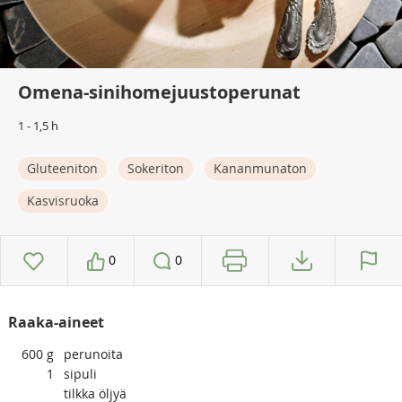
Omena-sinihomejuustoperunat
1 - 1,5 h
Gluteeniton
Sokeriton
Kananmunaton
Kasvisruoka
0
0
Raaka-aineet
600
g
perunoita
1
sipuli
tilkka öljyä