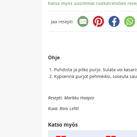
Katso myös uusimmat ruokatrendien resept
Jaa resepti
Ohje
Puhdista ja pilko purjo. Sulata voi kasaris
Kypsennä purjot pehmeiksi, soseuta sauv
Resepti: Markku Haapio
Kuva: Roni Lehti
Katso myös