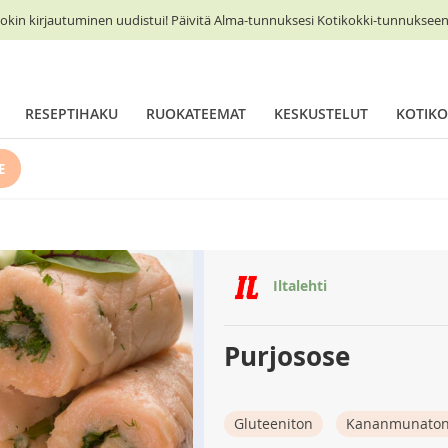
okin kirjautuminen uudistui! Päivitä Alma-tunnuksesi Kotikokki-tunnukseen 
RESEPTIHAKU
RUOKATEEMAT
KESKUSTELUT
KOTIKO
E
Iltalehti
Purjosose
Gluteeniton
Kananmunato