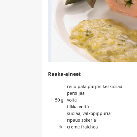
Raaka-aineet
reilu pala purjon keskiosaa
persiljaa
50
g
voita
tilkka vettä
suolaa, valkopippuria
ripaus sokeria
1
rkl
creme fraichea