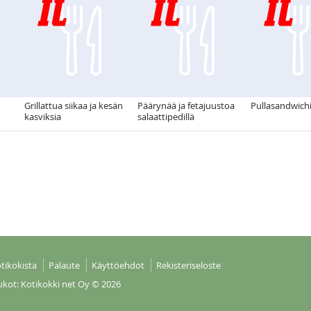
Grillattua siikaa ja kesän
Päärynää ja fetajuustoa
Pullasandwichi
kasviksia
salaattipedillä
tikokista
Palaute
Käyttöehdot
Rekisteriseloste
ukot: Kotikokki net Oy
© 2026