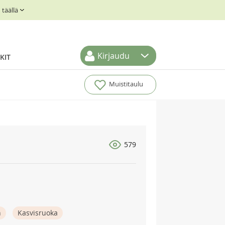
täällä
Kirjaudu
KIT
Muistitaulu
579
n
Kasvisruoka