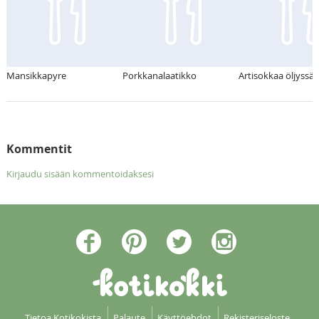
Mansikkapyre
Porkkanalaatikko
Artisokkaa öljyssä
Kommentit
Kirjaudu sisään kommentoidaksesi
Tietoa Kotikokista
Palaute
Käyttöehdot
Rekisteriseloste