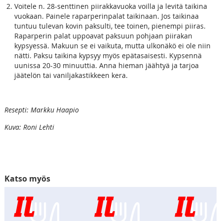
Voitele n. 28-senttinen piirakkavuoka voilla ja levitä taikina
vuokaan. Painele raparperinpalat taikinaan. Jos taikinaa
tuntuu tulevan kovin paksulti, tee toinen, pienempi piiras.
Raparperin palat uppoavat paksuun pohjaan piirakan
kypsyessä. Makuun se ei vaikuta, mutta ulkonäkö ei ole niin
nätti. Paksu taikina kypsyy myös epätasaisesti. Kypsennä
uunissa 20-30 minuuttia. Anna hieman jäähtyä ja tarjoa
jäätelön tai vaniljakastikkeen kera.
Resepti: Markku Haapio
Kuva: Roni Lehti
Katso myös