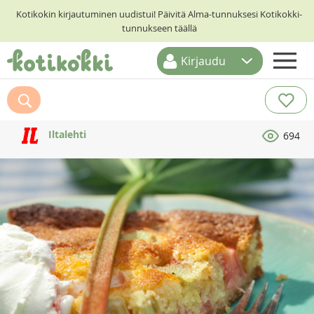
Kotikokin kirjautuminen uudistui! Päivitä Alma-tunnuksesi Kotikokki-
tunnukseen täällä
Kirjaudu
ETUSIVU
RESEPTIHAKU
Iltalehti
694
RUOKATEEMAT
KESKUSTELUT
KOTIKOKIT