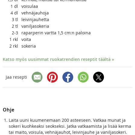
1
dl
voisulaa
4
dl
vehnäjauhoja
3
tl
leivinjauhetta
2
tl
vaniljasokeria
2-3
raparperin vartta 1,5 cm:n paloina
1
rkl
voita
2
rkl
sokeria
Katso myös uusimmat ruokatrendien reseptit täältä »
Jaa resepti
Ohje
Laita uuni kuumenemaan 200 asteeseen. Vatkaa munat ja
sokeri kuohkeaksi seokseksi. Jatka vatkaamista ja lisää kerma
tai maito, voisula, vehnäjauhot, leivinjauhe ja vaniljasokeri.