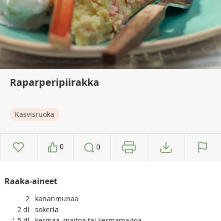
Raparperipiirakka
Kasvisruoka
0
0
Raaka-aineet
2
kananmunaa
2
dl
sokeria
1,5
dl
kermaa, maitoa tai kermamaitoa