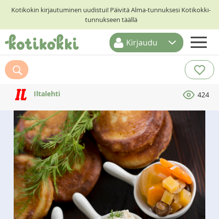
Kotikokin kirjautuminen uudistui! Päivitä Alma-tunnuksesi Kotikokki-
tunnukseen täällä
Kirjaudu
ETUSIVU
RESEPTIHAKU
Iltalehti
424
RUOKATEEMAT
KESKUSTELUT
KOTIKOKIT