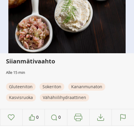
Siianmätivaahto
Alle 15 min
Gluteeniton
Sokeriton
Kananmunaton
Kasvisruoka
Vähähiilihydraattinen
0
0