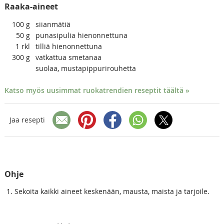
Raaka-aineet
100
g
siianmätiä
50
g
punasipulia hienonnettuna
1
rkl
tilliä hienonnettuna
300
g
vatkattua smetanaa
suolaa, mustapippurirouhetta
Katso myös uusimmat ruokatrendien reseptit täältä »
Jaa resepti
Ohje
Sekoita kaikki aineet keskenään, mausta, maista ja tarjoile.