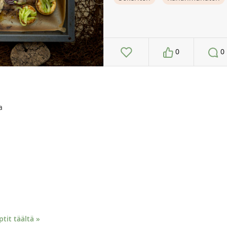
0
0
a
it täältä »