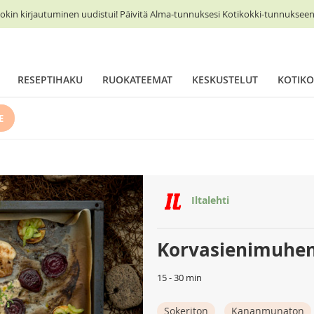
okin kirjautuminen uudistui! Päivitä Alma-tunnuksesi Kotikokki-tunnukseen 
RESEPTIHAKU
RUOKATEEMAT
KESKUSTELUT
KOTIKO
E
Iltalehti
Korvasienimuhe
15 - 30 min
Sokeriton
Kananmunaton