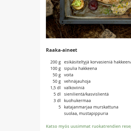
Raaka-aineet
200
g
esikäsiteltyjä korvasieniä hakkeen
100
g
sipulia hakkeena
50
g
voita
50
g
vehnäjauhoja
1,5
dl
valkoviiniä
5
dl
sienilientä/kasvislientä
3
dl
kuohukermaa
5
katajanmarjaa murskattuna
suolaa, mustapippuria
Katso myös uusimmat ruokatrendien resept