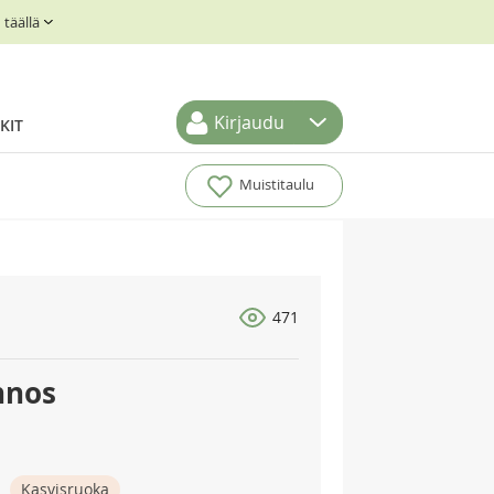
täällä
Kirjaudu
KIT
Muistitaulu
471
nnos
Kasvisruoka