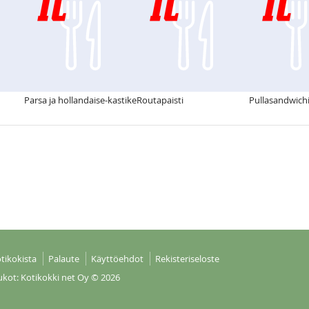
Parsa ja hollandaise-kastike
Routapaisti
Pullasandwichi
tikokista
Palaute
Käyttöehdot
Rekisteriseloste
ukot: Kotikokki net Oy
© 2026