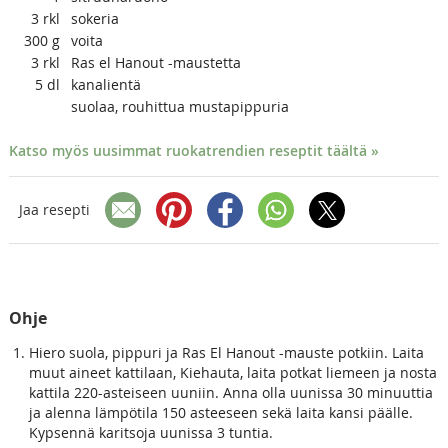
3
rkl
sokeria
300
g
voita
3
rkl
Ras el Hanout -maustetta
5
dl
kanalientä
suolaa, rouhittua mustapippuria
Katso myös uusimmat ruokatrendien reseptit täältä »
Jaa resepti
Ohje
Hiero suola, pippuri ja Ras El Hanout -mauste potkiin. Laita
muut aineet kattilaan, Kiehauta, laita potkat liemeen ja nosta
kattila 220-asteiseen uuniin. Anna olla uunissa 30 minuuttia
ja alenna lämpötila 150 asteeseen sekä laita kansi päälle.
Kypsennä karitsoja uunissa 3 tuntia.