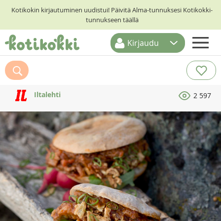
Kotikokin kirjautuminen uudistui! Päivitä Alma-tunnuksesi Kotikokki-
tunnukseen täällä
Kirjaudu
ETUSIVU
RESEPTIHAKU
Iltalehti
2 597
RUOKATEEMAT
KESKUSTELUT
KOTIKOKIT