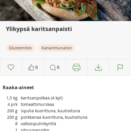
Ylikypsä karitsanpaisti
Gluteeniton
Kananmunaton
0
0
Raaka-aineet
1,5
kg
karitsanpotkaa (4 kpl)
4
prk
tomaattimurskaa
200
g
sipulia kuorittuna, kuutioituna
200
g
porkkanaa kuorittuna, kuutioituna
8
valkosipulinkynttä
1
sitruunaruoho