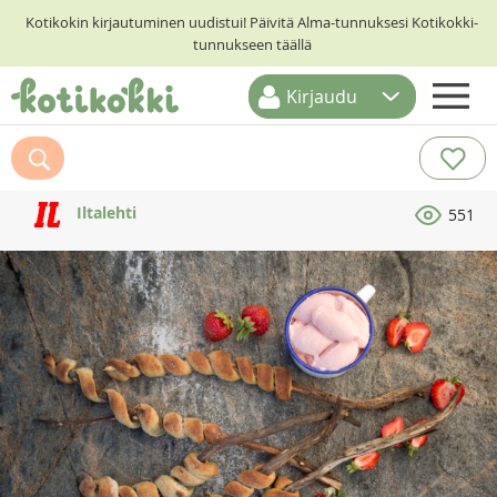
Kotikokin kirjautuminen uudistui! Päivitä Alma-tunnuksesi Kotikokki-
tunnukseen täällä
Kirjaudu
ETUSIVU
RESEPTIHAKU
Iltalehti
551
RUOKATEEMAT
KESKUSTELUT
KOTIKOKIT