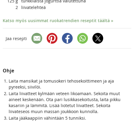
125
g
turkkilaista jogurttia valutettuna
2
liivatelehteä
Katso myös uusimmat ruokatrendien reseptit täältä »
Jaa resepti
Ohje
Laita mansikat ja tomusokeri tehosekoittimeen ja aja
pyreeksi, siivilöi.
Laita liivatteet kylmään veteen likoamaan. Sekoita muut
aineet keskenään. Ota pari lusikkasekoitusta, laita pikku
kasariin ja lämmitä. Lisää liotetut liivatteet. Sekoita
liivateseos muun massan joukkoon kunnolla.
Laita jääkaappiin vähintään 5 tunniksi.