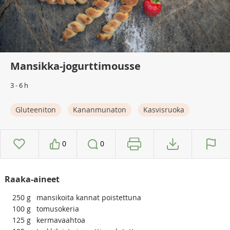
Mansikka-jogurttimousse
3 - 6 h
Gluteeniton
Kananmunaton
Kasvisruoka
0
0
Raaka-aineet
250
g
mansikoita kannat poistettuna
100
g
tomusokeria
125
g
kermavaahtoa