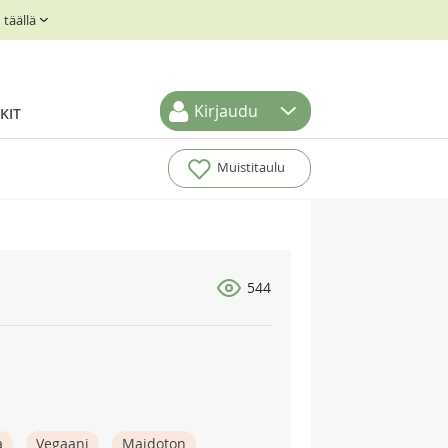
täällä
Kirjaudu
KIT
Muistitaulu
544
a
Vegaani
Maidoton