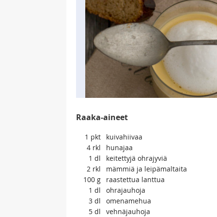
Raaka-aineet
1
pkt
kuivahiivaa
4
rkl
hunajaa
1
dl
keitettyjä ohrajyviä
2
rkl
mämmiä ja leipämaltaita
100
g
raastettua lanttua
1
dl
ohrajauhoja
3
dl
omenamehua
5
dl
vehnäjauhoja