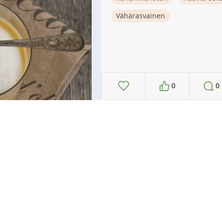
Vähärasvainen
0
0