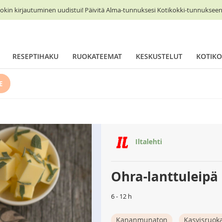
okin kirjautuminen uudistui! Päivitä Alma-tunnuksesi Kotikokki-tunnukseen 
RESEPTIHAKU
RUOKATEEMAT
KESKUSTELUT
KOTIKO
E
Iltalehti
Ohra-lanttuleipä
6 - 12 h
Kananmunaton
Kasvisruok