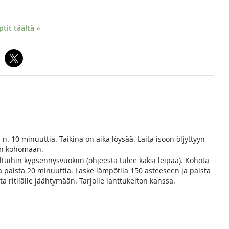
it täältä »
 n. 10 minuuttia. Taikina on aika löysää. Laita isoon öljyttyyn
iin kohomaan.
tuihin kypsennysvuokiin (ohjeesta tulee kaksi leipää). Kohota
ja paista 20 minuuttia. Laske lämpötila 150 asteeseen ja paista
ita ritilälle jäähtymään. Tarjoile lanttukeiton kanssa.