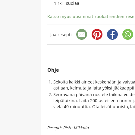
1
rkl
suolaa
Katso myös uusimmat ruokatrendien resept
Jaa resepti
Ohje
Sekoita kaikki aineet keskenään ja vaivaa
astiaan, kelmuta ja laita yöksi jääkaapp
Seuravana päivänä nostele taikina voidel
leipätaikina. Laita 200-asteiseen uunin 
vielä 40 minuuttia. Ota leivät uunista, la
Resepti: Risto Mikkola