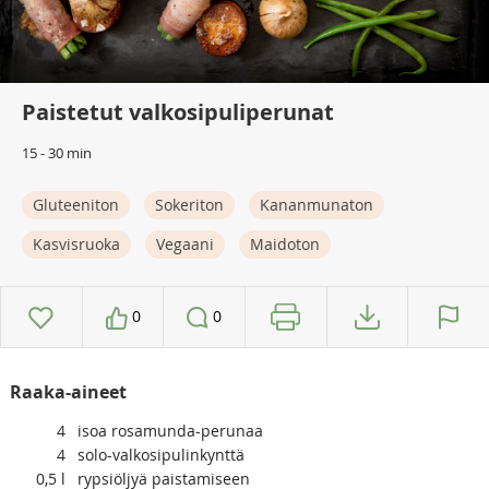
Paistetut valkosipuliperunat
15 - 30 min
Gluteeniton
Sokeriton
Kananmunaton
Kasvisruoka
Vegaani
Maidoton
0
0
Raaka-aineet
4
isoa rosamunda-perunaa
4
solo-valkosipulinkynttä
0,5
l
rypsiöljyä paistamiseen