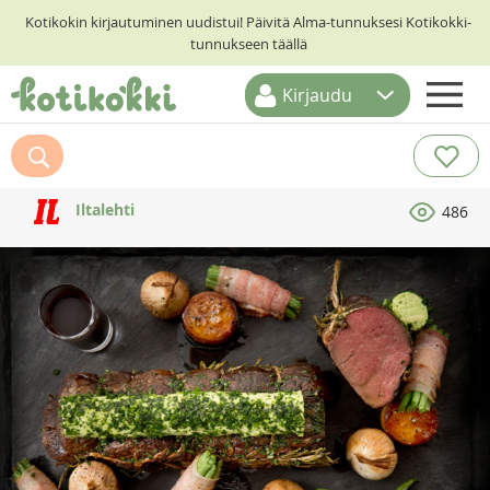
Kotikokin kirjautuminen uudistui! Päivitä Alma-tunnuksesi Kotikokki-
tunnukseen täällä
Kirjaudu
ETUSIVU
RESEPTIHAKU
Iltalehti
486
RUOKATEEMAT
KESKUSTELUT
KOTIKOKIT