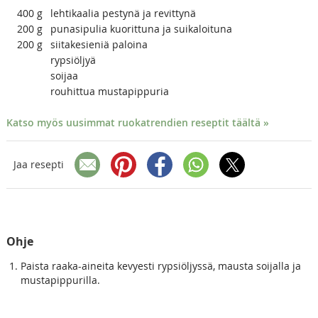
400
g
lehtikaalia pestynä ja revittynä
200
g
punasipulia kuorittuna ja suikaloituna
200
g
siitakesieniä paloina
rypsiöljyä
soijaa
rouhittua mustapippuria
Katso myös uusimmat ruokatrendien reseptit täältä »
Jaa resepti
Ohje
Paista raaka-aineita kevyesti rypsiöljyssä, mausta soijalla ja
mustapippurilla.