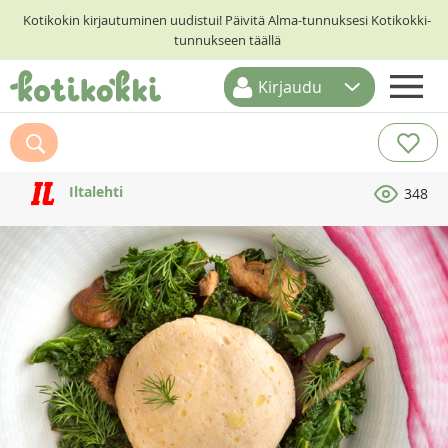
Kotikokin kirjautuminen uudistui! Päivitä Alma-tunnuksesi Kotikokki-
tunnukseen täällä
Kirjaudu
ETUSIVU
RESEPTIHAKU
Iltalehti
348
RUOKATEEMAT
KESKUSTELUT
KOTIKOKIT