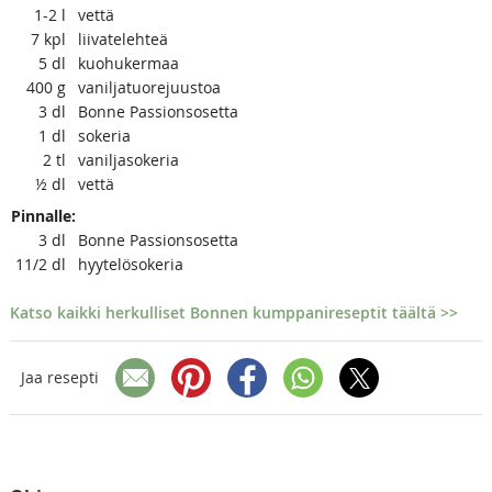
1-2
l
vettä
7
kpl
liivatelehteä
5
dl
kuohukermaa
400
g
vaniljatuorejuustoa
3
dl
Bonne Passionsosetta
1
dl
sokeria
2
tl
vaniljasokeria
½
dl
vettä
Pinnalle:
3
dl
Bonne Passionsosetta
11/2
dl
hyytelösokeria
Katso kaikki herkulliset Bonnen kumppanireseptit täältä >>
Jaa resepti