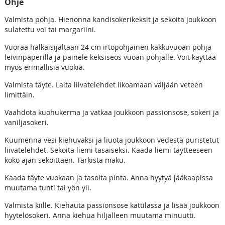
Ohje
Valmista pohja. Hienonna kandisokerikeksit ja sekoita joukkoon
sulatettu voi tai margariini.
Vuoraa halkaisijaltaan 24 cm irtopohjainen kakkuvuoan pohja
leivinpaperilla ja painele keksiseos vuoan pohjalle. Voit käyttää
myös erimallisia vuokia.
Valmista täyte. Laita liivatelehdet likoamaan väljään veteen
limittäin.
Vaahdota kuohukerma ja vatkaa joukkoon passionsose, sokeri ja
vaniljasokeri.
Kuumenna vesi kiehuvaksi ja liuota joukkoon vedestä puristetut
liivatelehdet. Sekoita liemi tasaiseksi. Kaada liemi täytteeseen
koko ajan sekoittaen. Tarkista maku.
Kaada täyte vuokaan ja tasoita pinta. Anna hyytyä jääkaapissa
muutama tunti tai yön yli.
Valmista kiille. Kiehauta passionsose kattilassa ja lisää joukkoon
hyytelösokeri. Anna kiehua hiljalleen muutama minuutti.