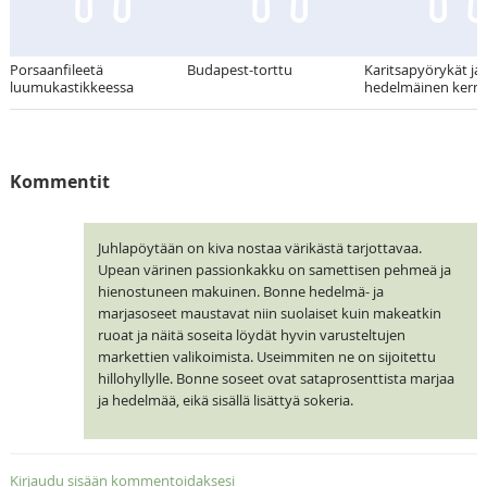
Porsaanfileetä
Budapest-torttu
Karitsapyörykät ja
luumukastikkeessa
hedelmäinen kerm
Kommentit
Juhlapöytään on kiva nostaa värikästä tarjottavaa.
Upean värinen passionkakku on samettisen pehmeä ja
hienostuneen makuinen. Bonne hedelmä- ja
marjasoseet maustavat niin suolaiset kuin makeatkin
ruoat ja näitä soseita löydät hyvin varusteltujen
markettien valikoimista. Useimmiten ne on sijoitettu
hillohyllylle. Bonne soseet ovat sataprosenttista marjaa
ja hedelmää, eikä sisällä lisättyä sokeria.
Kirjaudu sisään kommentoidaksesi