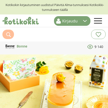
Kotikokin kirjautuminen uudistui! Päivitä Alma-tunnuksesi Kotikokki-
tunnukseen täällä
Kirjaudu
ETUSIVU
RESEPTIHAKU
Bonne
9 140
RUOKATEEMAT
KESKUSTELUT
KOTIKOKIT