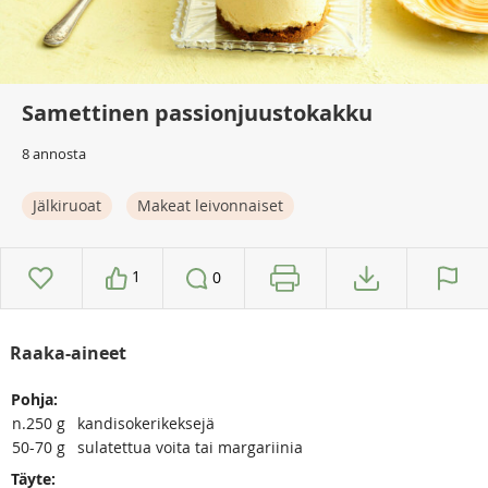
Samettinen passionjuustokakku
8 annosta
Jälkiruoat
Makeat leivonnaiset
1
0
Raaka-aineet
Pohja:
n.250
g
kandisokerikeksejä
50-70
g
sulatettua voita tai margariinia
Täyte: