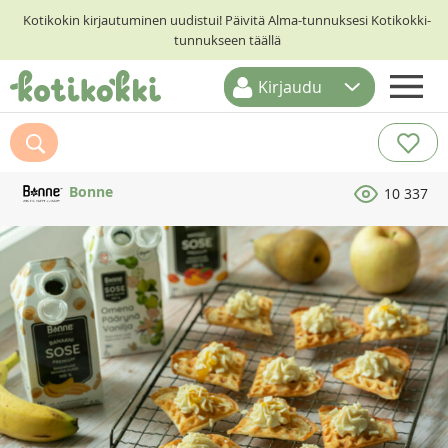
Kotikokin kirjautuminen uudistui! Päivitä Alma-tunnuksesi Kotikokki-
tunnukseen täällä
Kirjaudu
ETUSIVU
RESEPTIHAKU
Bonne
10 337
RUOKATEEMAT
KESKUSTELUT
KOTIKOKIT