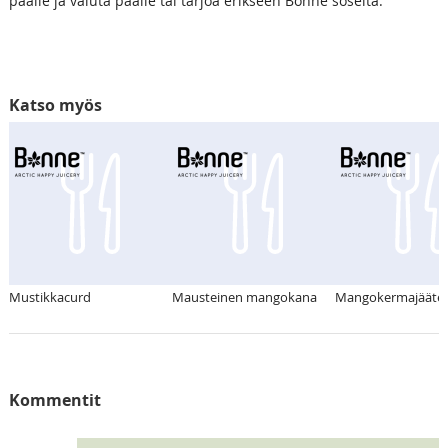
päälle ja valuta päälle tai tarjoa erikseen Bonne soseita.
Katso myös
Mustikkacurd
Mausteinen mangokana
Mangokermajäätel
Kommentit