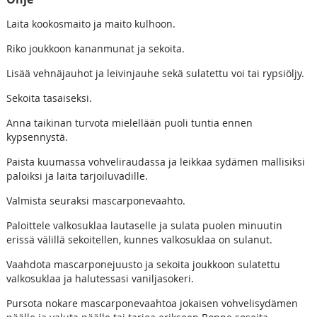
Laita kookosmaito ja maito kulhoon.
Riko joukkoon kananmunat ja sekoita.
Lisää vehnäjauhot ja leivinjauhe sekä sulatettu voi tai rypsiöljy.
Sekoita tasaiseksi.
Anna taikinan turvota mielellään puoli tuntia ennen
kypsennystä.
Paista kuumassa vohveliraudassa ja leikkaa sydämen mallisiksi
paloiksi ja laita tarjoiluvadille.
Valmista seuraksi mascarponevaahto.
Paloittele valkosuklaa lautaselle ja sulata puolen minuutin
erissä välillä sekoitellen, kunnes valkosuklaa on sulanut.
Vaahdota mascarponejuusto ja sekoita joukkoon sulatettu
valkosuklaa ja halutessasi vaniljasokeri.
Pursota nokare mascarponevaahtoa jokaisen vohvelisydämen