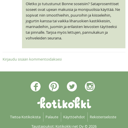
Oletko jo tutustunut Bonne soseisiin? Sataprosenttiset
soseet ovat upean makuisia ja monipuolisia käyttää. Ne
sopivat niin smoothieihin, puuroihin ja kiisseleihin,
jogurtin kanssa tai vaikka liharuokien kastikkeisiin,
marinadeihin, juomiin ja erilaisten leivosten täytteeksi
tai pinnalle. Tarjoa myös lettujen, pannukakun ja
vohveleiden seurana.
Kirjaudu sisään kommentoidaksesi
Tietoa Kotikokista
Palaute
Käyttöehdot
Rekisteriseloste
Taustajoukot: Kotikokki net Oy
© 2026