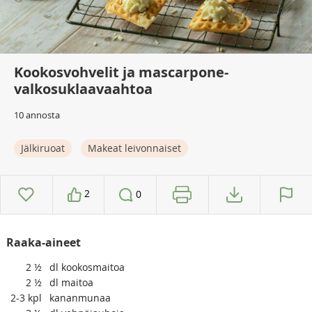
Kookosvohvelit ja mascarpone-
valkosuklaavaahtoa
10 annosta
Jälkiruoat
Makeat leivonnaiset
2
0
Raaka-aineet
2
½
dl kookosmaitoa
2
½
dl maitoa
2-3
kpl
kananmunaa