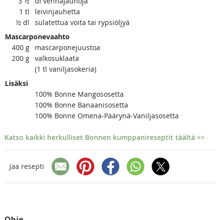
3
½
dl vehnäjauhoja
1
tl
leivinjauhetta
½
dl
sulatettua voita tai rypsiöljyä
Mascarponevaahto
400
g
mascarponejuustoa
200
g
valkosuklaata
(1 tl vaniljasokeria)
Lisäksi
100% Bonne Mangososetta
100% Bonne Banaanisosetta
100% Bonne Omena-Päärynä-Vaniljasosetta
Katso kaikki herkulliset Bonnen kumppanireseptit täältä >>
Jaa resepti
Ohje