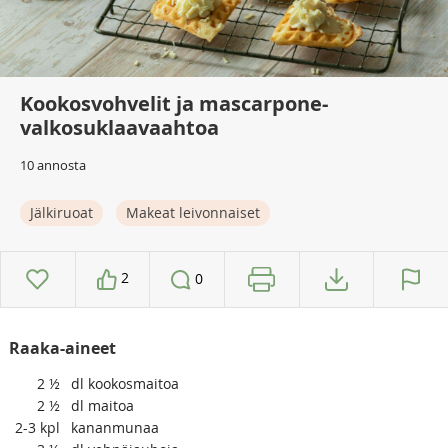
Kookosvohvelit ja mascarpone-
valkosuklaavaahtoa
10 annosta
Jälkiruoat
Makeat leivonnaiset
2
0
Raaka-aineet
2
½
dl kookosmaitoa
2
½
dl maitoa
2-3
kpl
kananmunaa