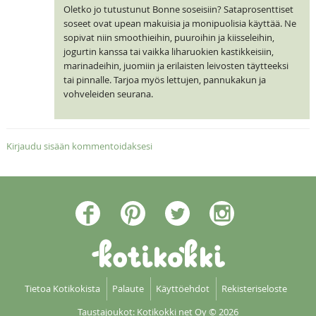
Oletko jo tutustunut Bonne soseisiin? Sataprosenttiset
soseet ovat upean makuisia ja monipuolisia käyttää. Ne
sopivat niin smoothieihin, puuroihin ja kiisseleihin,
jogurtin kanssa tai vaikka liharuokien kastikkeisiin,
marinadeihin, juomiin ja erilaisten leivosten täytteeksi
tai pinnalle. Tarjoa myös lettujen, pannukakun ja
vohveleiden seurana.
Kirjaudu sisään kommentoidaksesi
Tietoa Kotikokista
Palaute
Käyttöehdot
Rekisteriseloste
Taustajoukot: Kotikokki net Oy
© 2026