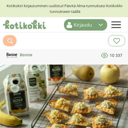
Kotikokin kirjautuminen uudistui! Päivitä Alma-tunnuksesi Kotikokki-
tunnukseen täällä
Kirjaudu
ETUSIVU
RESEPTIHAKU
Bonne
10 337
RUOKATEEMAT
KESKUSTELUT
KOTIKOKIT