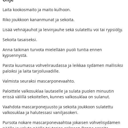
Laita kookosmaito ja maito kulhoon.
Riko joukkoon kananmunat ja sekoita.
Lisää vehnäjauhot ja leivinjauhe sekä sulatettu voi tai rypsiöljy.
Sekoita tasaiseksi.
Anna taikinan turvota mielellään puoli tuntia ennen
kypsennystä.
Paista kuumassa vohveliraudassa ja leikkaa sydämen mallisiksi
paloiksi ja laita tarjoiluvadille.
Valmista seuraksi mascarponevaahto.
Paloittele valkosuklaa lautaselle ja sulata puolen minuutin
erissä välillä sekoitellen, kunnes valkosuklaa on sulanut.
Vaahdota mascarponejuusto ja sekoita joukkoon sulatettu
valkosuklaa ja halutessasi vaniljasokeri.
Pursota nokare mascarponevaahtoa jokaisen vohvelisydämen