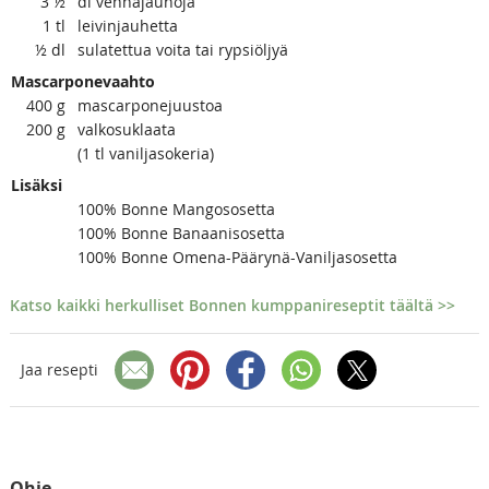
3
½
dl vehnäjauhoja
1
tl
leivinjauhetta
½
dl
sulatettua voita tai rypsiöljyä
Mascarponevaahto
400
g
mascarponejuustoa
200
g
valkosuklaata
(1 tl vaniljasokeria)
Lisäksi
100% Bonne Mangososetta
100% Bonne Banaanisosetta
100% Bonne Omena-Päärynä-Vaniljasosetta
Katso kaikki herkulliset Bonnen kumppanireseptit täältä >>
Jaa resepti
Ohje