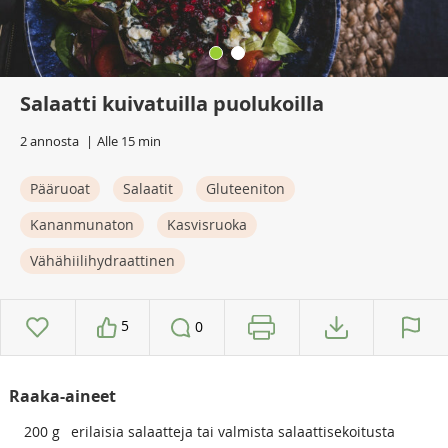
Salaatti kuivatuilla puolukoilla
2 annosta
Alle 15 min
Pääruoat
Salaatit
Gluteeniton
Kananmunaton
Kasvisruoka
Vähähiilihydraattinen
5
0
Raaka-aineet
200
g
erilaisia salaatteja tai valmista salaattisekoitusta