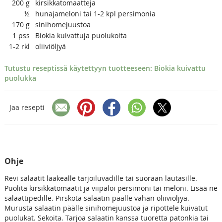
200
g
kirsikkatomaatteja
½
hunajameloni tai 1-2 kpl persimonia
170
g
sinihomejuustoa
1
pss
Biokia kuivattuja puolukoita
1-2
rkl
oliiviöljyä
Tutustu reseptissä käytettyyn tuotteeseen: Biokia kuivattu
puolukka
Jaa resepti
Ohje
Revi salaatit laakealle tarjoiluvadille tai suoraan lautasille.
Puolita kirsikkatomaatit ja viipaloi persimoni tai meloni. Lisää ne
salaattipedille. Pirskota salaatin päälle vähän oliiviöljyä.
Murusta salaatin päälle sinihomejuustoa ja ripottele kuivatut
puolukat. Sekoita. Tarjoa salaatin kanssa tuoretta patonkia tai