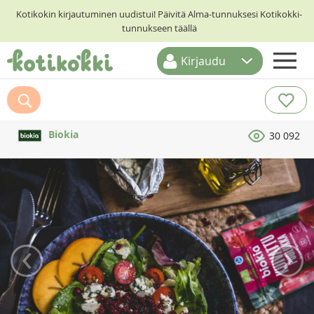
Kotikokin kirjautuminen uudistui! Päivitä Alma-tunnuksesi Kotikokki-
tunnukseen täällä
Kirjaudu
ETUSIVU
RESEPTIHAKU
Biokia
30 092
RUOKATEEMAT
KESKUSTELUT
KOTIKOKIT
‹
›