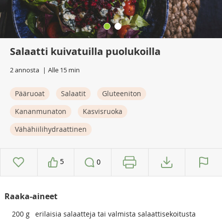
Salaatti kuivatuilla puolukoilla
2 annosta
Alle 15 min
Pääruoat
Salaatit
Gluteeniton
Kananmunaton
Kasvisruoka
Vähähiilihydraattinen
5
0
Raaka-aineet
200
g
erilaisia salaatteja tai valmista salaattisekoitusta