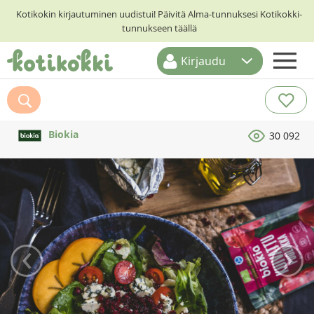
Kotikokin kirjautuminen uudistui! Päivitä Alma-tunnuksesi Kotikokki-
tunnukseen täällä
Kirjaudu
ETUSIVU
RESEPTIHAKU
Biokia
30 092
RUOKATEEMAT
KESKUSTELUT
KOTIKOKIT
‹
›