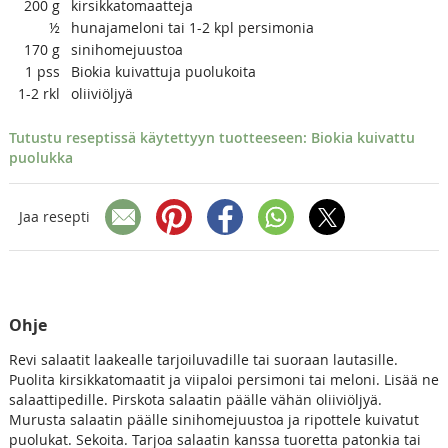
200
g
kirsikkatomaatteja
½
hunajameloni tai 1-2 kpl persimonia
170
g
sinihomejuustoa
1
pss
Biokia kuivattuja puolukoita
1-2
rkl
oliiviöljyä
Tutustu reseptissä käytettyyn tuotteeseen: Biokia kuivattu
puolukka
Jaa resepti
Ohje
Revi salaatit laakealle tarjoiluvadille tai suoraan lautasille.
Puolita kirsikkatomaatit ja viipaloi persimoni tai meloni. Lisää ne
salaattipedille. Pirskota salaatin päälle vähän oliiviöljyä.
Murusta salaatin päälle sinihomejuustoa ja ripottele kuivatut
puolukat. Sekoita. Tarjoa salaatin kanssa tuoretta patonkia tai